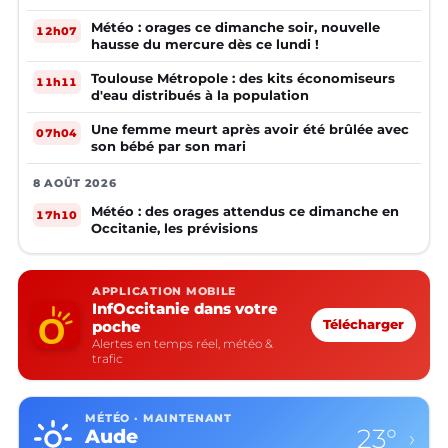
Météo : orages ce dimanche soir, nouvelle
12h07
hausse du mercure dès ce lundi !
Toulouse Métropole : des kits économiseurs
11h11
d'eau distribués à la population
Une femme meurt après avoir été brûlée avec
07h04
son bébé par son mari
8 AOÛT 2026
Météo : des orages attendus ce dimanche en
17h10
Occitanie, les prévisions
APPLICATION MOBILE
InfOccitanie dans votre
poche
Télécharger
Alertes en temps réel, météo &
trafic
MÉTÉO · MAINTENANT
23°
Aude
›