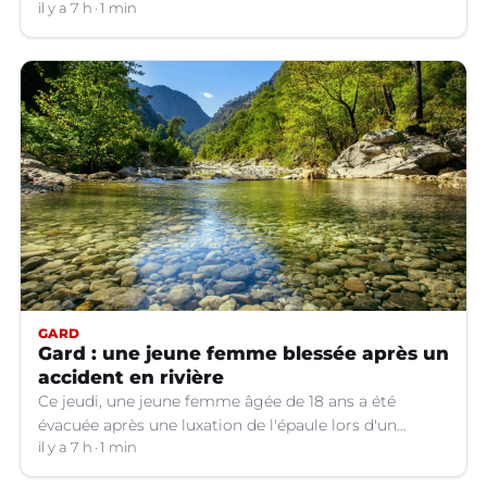
Jusqu’à quand ?
il y a 7 h
1 min
GARD
Gard : une jeune femme blessée après un
accident en rivière
Ce jeudi, une jeune femme âgée de 18 ans a été
évacuée après une luxation de l'épaule lors d'un
plongeon dans une rivière à Saint-André-de-
il y a 7 h
1 min
Valborgne (Gard).