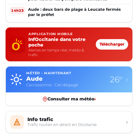
Aude : deux bars de plage à Leucate fermés
14h23
par le préfet
APPLICATION MOBILE
InfOccitanie dans votre
poche
Télécharger
Alertes en temps réel, météo &
trafic
MÉTÉO · MAINTENANT
26°
Aude
›
Carcassonne · Ciel dégagé
Consulter ma météo
›
Info trafic
›
Trafic routier en direct en Occitanie