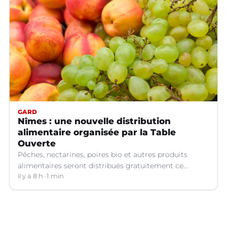
GARD
Nîmes : une nouvelle distribution
alimentaire organisée par la Table
Ouverte
Pêches, nectarines, poires bio et autres produits
alimentaires seront distribués gratuitement ce
vendredi 7 août par les bénévoles de la Table Ouverte
il y a 8 h
1 min
à Nîmes (Gard).