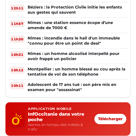
Béziers : la Protection Civile initie les enfants
12h11
aux gestes qui sauvent
Nîmes : une station essence écope d’une
11h57
amende de 7000 €
Nîmes : incendie dans le hall d'un immeuble
11h30
"connu pour être un point de deal"
Nîmes : un homme alcoolisé interpellé pour
10h31
avoir frappé un policier
Montpellier : un homme blessé au cou après la
10h12
tentative de vol de son téléphone
Adolescent de 17 ans tué : son père mis en
10h11
examen pour "assassinat"
APPLICATION MOBILE
InfOccitanie dans votre
poche
Télécharger
Alertes en temps réel, météo &
trafic