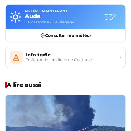
MÉTÉO · MAINTENANT
33°
Aude
›
Carcassonne · Ciel dégagé
Consulter ma météo
›
Info trafic
›
Trafic routier en direct en Occitanie
À lire aussi