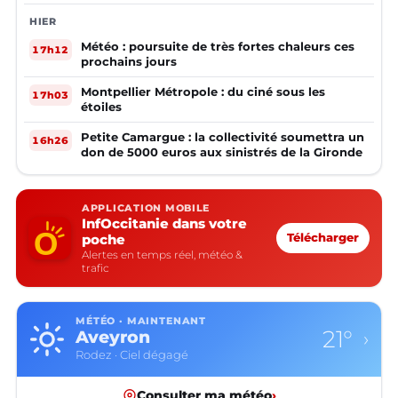
HIER
Météo : poursuite de très fortes chaleurs ces
17h12
prochains jours
Montpellier Métropole : du ciné sous les
17h03
étoiles
Petite Camargue : la collectivité soumettra un
16h26
don de 5000 euros aux sinistrés de la Gironde
APPLICATION MOBILE
InfOccitanie dans votre
poche
Télécharger
Alertes en temps réel, météo &
trafic
MÉTÉO · MAINTENANT
21°
Aveyron
›
Rodez · Ciel dégagé
Consulter ma météo
›