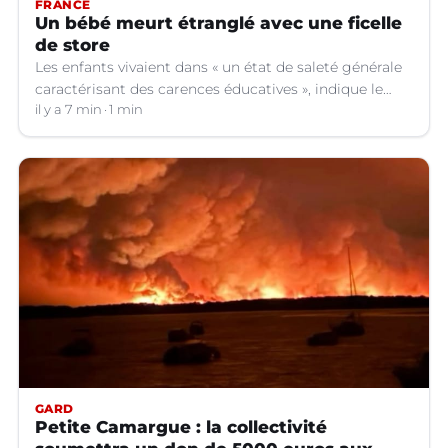
FRANCE
Un bébé meurt étranglé avec une ficelle
de store
Les enfants vivaient dans « un état de saleté générale
caractérisant des carences éducatives », indique le
parquet.
il y a 7 min
1 min
GARD
Petite Camargue : la collectivité