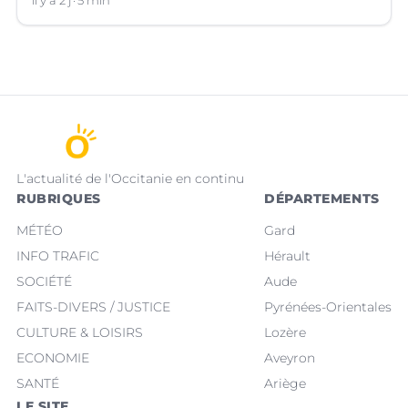
vendredi 7 au lundi 10 août sur le réseau VINCI
il y a 2 j
5 min
Autoroutes.
L'actualité de l'Occitanie en continu
RUBRIQUES
DÉPARTEMENTS
MÉTÉO
Gard
INFO TRAFIC
Hérault
SOCIÉTÉ
Aude
FAITS-DIVERS / JUSTICE
Pyrénées-Orientales
CULTURE & LOISIRS
Lozère
ECONOMIE
Aveyron
SANTÉ
Ariège
LE SITE