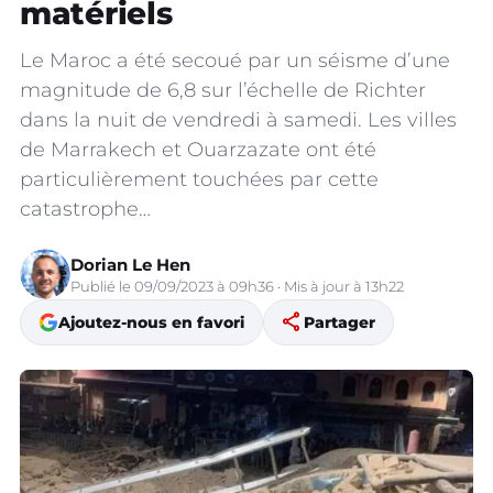
matériels
Le Maroc a été secoué par un séisme d’une
magnitude de 6,8 sur l’échelle de Richter
dans la nuit de vendredi à samedi. Les villes
de Marrakech et Ouarzazate ont été
particulièrement touchées par cette
catastrophe…
Dorian Le Hen
Publié le 09/09/2023 à 09h36 · Mis à jour à 13h22
share
Ajoutez-nous en favori
Partager