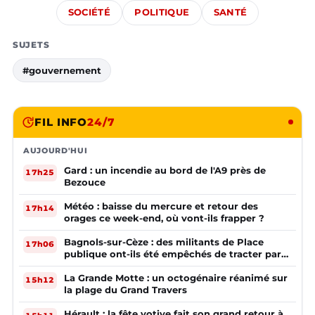
SOCIÉTÉ
POLITIQUE
SANTÉ
SUJETS
#gouvernement
FIL INFO
24/7
AUJOURD'HUI
Gard : un incendie au bord de l'A9 près de
17h25
Bezouce
Météo : baisse du mercure et retour des
17h14
orages ce week-end, où vont-ils frapper ?
Bagnols-sur-Cèze : des militants de Place
17h06
publique ont-ils été empêchés de tracter par
la mairie ?
La Grande Motte : un octogénaire réanimé sur
15h12
la plage du Grand Travers
Hérault : la fête votive fait son grand retour à