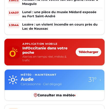
15h11
Mauguio
Lunel : une pièce du musée Médard exposée
14h37
au Fort Saint-André
Lozère : un violent incendie en cours près du
13h44
Lac de Naussac
APPLICATION MOBILE
InfOccitanie dans votre
poche
Télécharger
Alertes en temps réel, météo &
trafic
MÉTÉO · MAINTENANT
31°
Aude
›
Carcassonne · Ciel dégagé
Consulter ma météo
›