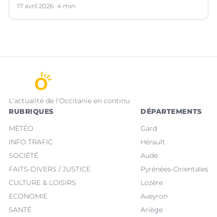
d’euros, qui a suscité de vifs débats.
17 avril 2026
4 min
L'actualité de l'Occitanie en continu
RUBRIQUES
DÉPARTEMENTS
MÉTÉO
Gard
INFO TRAFIC
Hérault
SOCIÉTÉ
Aude
FAITS-DIVERS / JUSTICE
Pyrénées-Orientales
CULTURE & LOISIRS
Lozère
ECONOMIE
Aveyron
SANTÉ
Ariège