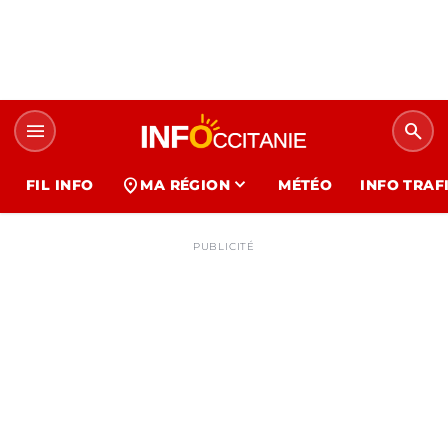
menu
search
expand_more
location_on
FIL INFO
MA RÉGION
MÉTÉO
INFO TRAF
PUBLICITÉ