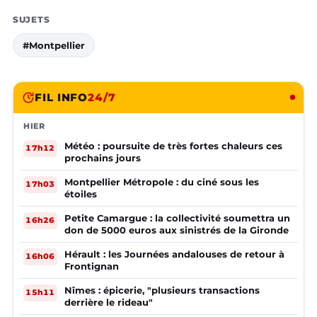
SUJETS
#Montpellier
FIL INFO
24/7
HIER
Météo : poursuite de très fortes chaleurs ces
17h12
prochains jours
Montpellier Métropole : du ciné sous les
17h03
étoiles
Petite Camargue : la collectivité soumettra un
16h26
don de 5000 euros aux sinistrés de la Gironde
Hérault : les Journées andalouses de retour à
16h06
Frontignan
Nîmes : épicerie, "plusieurs transactions
15h11
derrière le rideau"