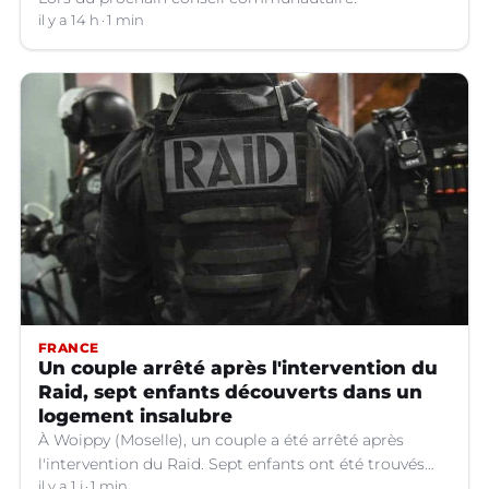
il y a 14 h
1 min
FRANCE
Un couple arrêté après l'intervention du
Raid, sept enfants découverts dans un
logement insalubre
À Woippy (Moselle), un couple a été arrêté après
l'intervention du Raid. Sept enfants ont été trouvés
dans un logement insalubre.
il y a 1 j
1 min