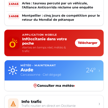
Arles : taureau percuté par un véhicule,
14h45
l'Alliance Anticorrida réclame une enquête
Montpellier : cinq jours de compétition pour le
14h08
retour du Mondial de pétanque
APPLICATION MOBILE
InfOccitanie dans votre
poche
Télécharger
Alertes en temps réel, météo &
trafic
MÉTÉO · MAINTENANT
17°
Aveyron
›
Rodez · Ciel dégagé
Consulter ma météo
›
Info trafic
›
Trafic routier en direct en Occitanie