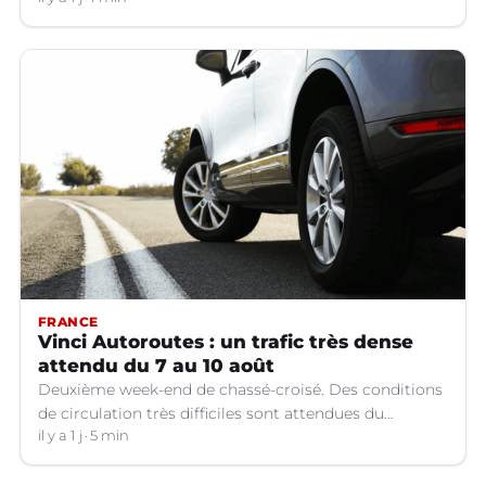
FRANCE
Vinci Autoroutes : un trafic très dense
attendu du 7 au 10 août
Deuxième week-end de chassé-croisé. Des conditions
de circulation très difficiles sont attendues du
vendredi 7 au lundi 10 août sur le réseau VINCI
il y a 1 j
5 min
Autoroutes.