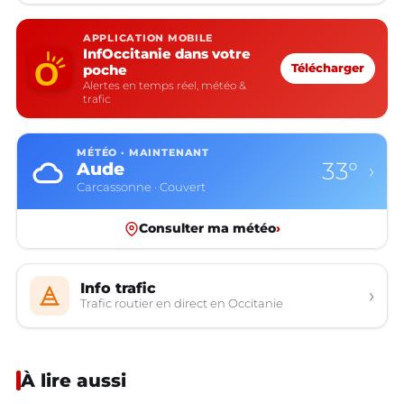
APPLICATION MOBILE
InfOccitanie dans votre
poche
Télécharger
Alertes en temps réel, météo &
trafic
MÉTÉO · MAINTENANT
33°
Aude
›
Carcassonne · Couvert
Consulter ma météo
›
Info trafic
›
Trafic routier en direct en Occitanie
À lire aussi