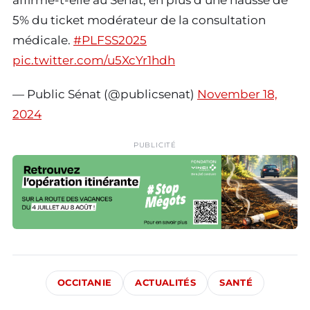
affirme-t-elle au Sénat, en plus d’une hausse de
5% du ticket modérateur de la consultation
médicale.
#PLFSS2025
pic.twitter.com/u5XcYr1hdh
— Public Sénat (@publicsenat)
November 18,
2024
PUBLICITÉ
OCCITANIE
ACTUALITÉS
SANTÉ