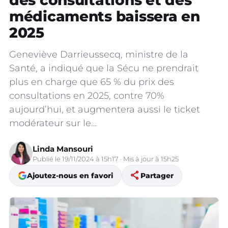
des consultations et des
médicaments baissera en
2025
Geneviève Darrieussecq, ministre de la
Santé, a indiqué que la Sécu ne prendrait
plus en charge que 65 % du prix des
consultations en 2025, contre 70%
aujourd’hui, et augmentera aussi le ticket
modérateur sur le…
Linda Mansouri
Publié le 19/11/2024 à 15h17 · Mis à jour à 15h25
share
Ajoutez-nous en favori
Partager