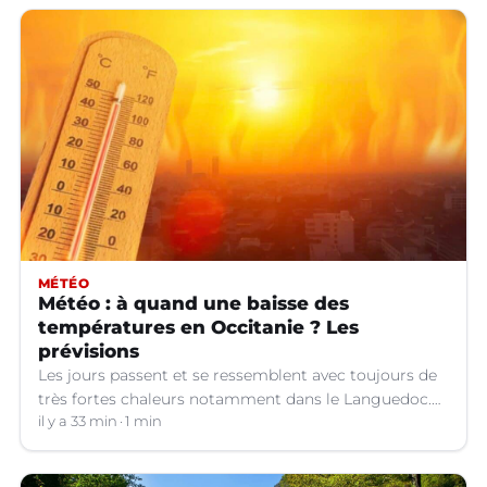
MÉTÉO
Météo : à quand une baisse des
températures en Occitanie ? Les
prévisions
Les jours passent et se ressemblent avec toujours de
très fortes chaleurs notamment dans le Languedoc.
Jusqu’à quand ?
il y a 33 min
1 min