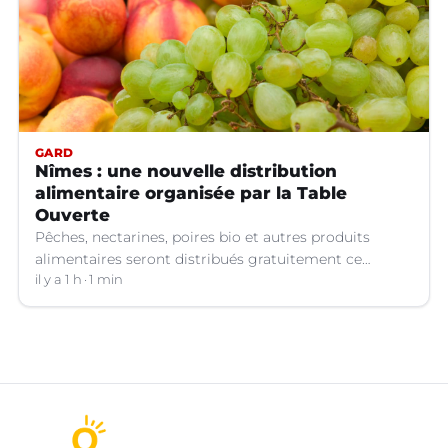
GARD
Nîmes : une nouvelle distribution
alimentaire organisée par la Table
Ouverte
Pêches, nectarines, poires bio et autres produits
alimentaires seront distribués gratuitement ce
vendredi 7 août par les bénévoles de la Table Ouverte
il y a 1 h
1 min
à Nîmes (Gard).