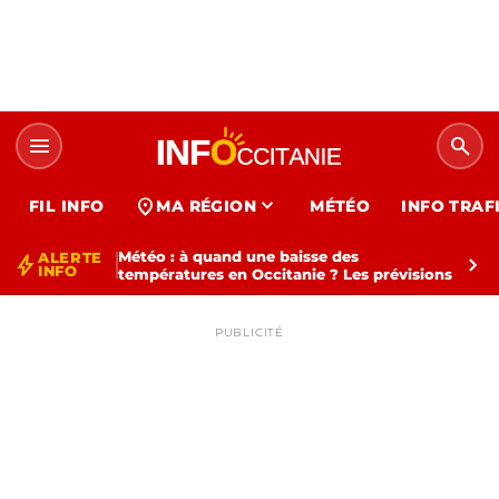
menu
search
expand_more
location_on
FIL INFO
MA RÉGION
MÉTÉO
INFO TRAF
Météo : à quand une baisse des
ALERTE
bolt
chevron_right
INFO
températures en Occitanie ? Les prévisions
PUBLICITÉ