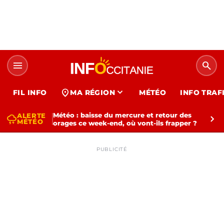
menu
search
expand_more
location_on
FIL INFO
MA RÉGION
MÉTÉO
INFO TRAF
Météo : baisse du mercure et retour des
ALERTE
thunderstorm
chevron_right
MÉTÉO
orages ce week-end, où vont-ils frapper ?
PUBLICITÉ