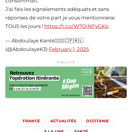
consommait.
J'ai fais les signalements adéquats et sans
réponses de votre part je vous mentionnerai
TOUS les jours !
https://t.co/W7OiNFyGKp
— Abdoulaye Kanté👮🏿‍♂️🇨🇵🇲🇱
(@AbdoulayeK3)
February 1, 2025
PUBLICITÉ
FRANCE
ACTUALITÉS
OCCITANIE
À LA UNE
SANTÉ