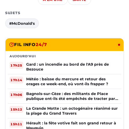
SUJETS
#McDonald's
FIL INFO
24/7
AUJOURD'HUI
Gard : un incendie au bord de l'A9 près de
17h25
Bezouce
Météo : baisse du mercure et retour des
17h14
orages ce week-end, où vont-ils frapper ?
Bagnols-sur-Cèze : des militants de Place
17h06
publique ont-ils été empêchés de tracter par
la mairie ?
La Grande Motte : un octogénaire réanimé sur
15h12
la plage du Grand Travers
Hérault : la fête votive fait son grand retour à
15h11
Mauguio