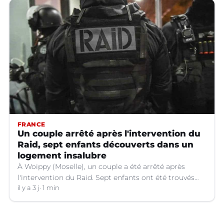
FRANCE
Un couple arrêté après l'intervention du
Raid, sept enfants découverts dans un
logement insalubre
À Woippy (Moselle), un couple a été arrêté après
l'intervention du Raid. Sept enfants ont été trouvés
dans un logement insalubre.
il y a 3 j
1 min