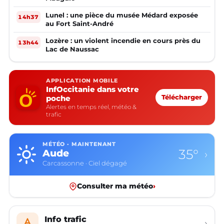
Lunel : une pièce du musée Médard exposée
14h37
au Fort Saint-André
Lozère : un violent incendie en cours près du
13h44
Lac de Naussac
APPLICATION MOBILE
InfOccitanie dans votre
poche
Télécharger
Alertes en temps réel, météo &
trafic
MÉTÉO · MAINTENANT
35°
Aude
›
Carcassonne · Ciel dégagé
Consulter ma météo
›
Info trafic
›