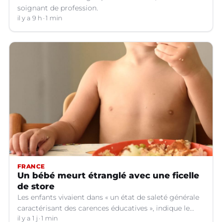
soignant de profession.
il y a 9 h
1 min
FRANCE
Un bébé meurt étranglé avec une ficelle
de store
Les enfants vivaient dans « un état de saleté générale
caractérisant des carences éducatives », indique le
parquet.
il y a 1 j
1 min