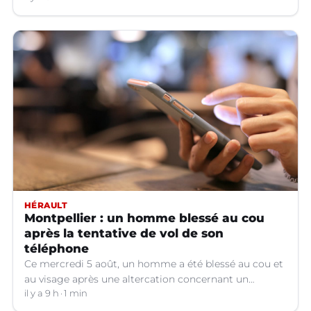
HÉRAULT
Montpellier : un homme blessé au cou
après la tentative de vol de son
téléphone
Ce mercredi 5 août, un homme a été blessé au cou et
au visage après une altercation concernant un
téléphone portable à Montpellier (Hérault).
il y a 9 h
1 min