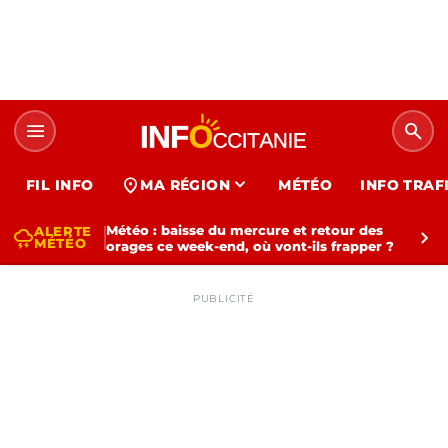
menu
search
expand_more
location_on
FIL INFO
MA RÉGION
MÉTÉO
INFO TRAF
Météo : baisse du mercure et retour des
ALERTE
thunderstorm
chevron_right
MÉTÉO
orages ce week-end, où vont-ils frapper ?
PUBLICITÉ