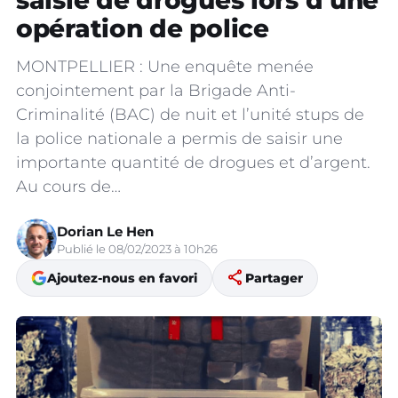
saisie de drogues lors d’une
opération de police
MONTPELLIER : Une enquête menée
conjointement par la Brigade Anti-
Criminalité (BAC) de nuit et l’unité stups de
la police nationale a permis de saisir une
importante quantité de drogues et d’argent.
Au cours de…
Dorian Le Hen
Publié le 08/02/2023 à 10h26
share
Ajoutez-nous en favori
Partager