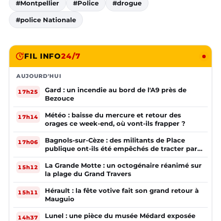
#Montpellier
#Police
#drogue
#police Nationale
FIL INFO
24/7
AUJOURD'HUI
Gard : un incendie au bord de l'A9 près de
17h25
Bezouce
Météo : baisse du mercure et retour des
17h14
orages ce week-end, où vont-ils frapper ?
Bagnols-sur-Cèze : des militants de Place
17h06
publique ont-ils été empêchés de tracter par
la mairie ?
La Grande Motte : un octogénaire réanimé sur
15h12
la plage du Grand Travers
Hérault : la fête votive fait son grand retour à
15h11
Mauguio
Lunel : une pièce du musée Médard exposée
14h37