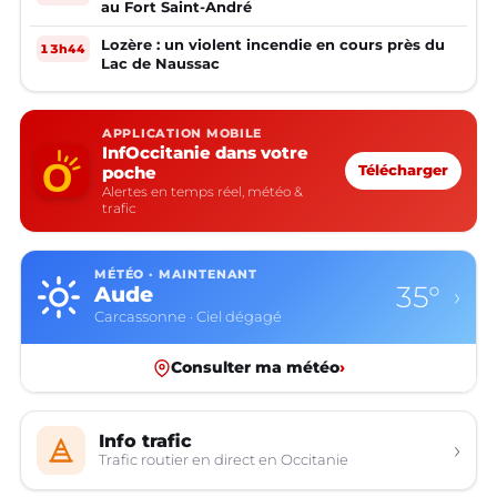
au Fort Saint-André
Lozère : un violent incendie en cours près du
13h44
Lac de Naussac
APPLICATION MOBILE
InfOccitanie dans votre
poche
Télécharger
Alertes en temps réel, météo &
trafic
MÉTÉO · MAINTENANT
35°
Aude
›
Carcassonne · Ciel dégagé
Consulter ma météo
›
Info trafic
›
Trafic routier en direct en Occitanie