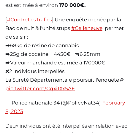
est estimée à environ
170 000€.
[
#ContreLesTrafics
] Une enquête menée par la
Bac de nuit & l'unité stups
#Celleneuve
, permet
de saisir :
➡️68kg de résine de cannabis
➡️25g de cocaïne + 4450€ +🔫6,25mm
➡️Valeur marchande estimée à 170000€
❌2 individus interpellés
La Sureté Départementale poursuit l'enquête🔎
pic.twitter.com/Cqxi1Xx5AE
— Police nationale 34 (@PoliceNat34)
February
8, 2023
Deux individus ont été interpellés en relation avec