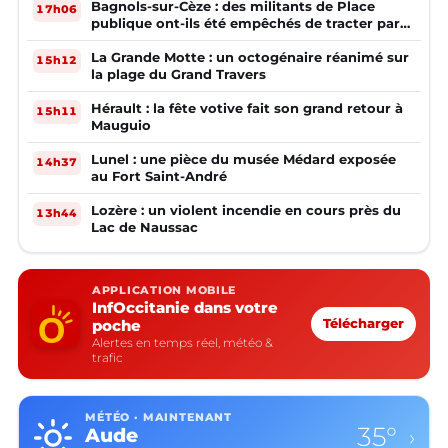
Bagnols-sur-Cèze : des militants de Place
17h06
publique ont-ils été empêchés de tracter par
la mairie ?
La Grande Motte : un octogénaire réanimé sur
15h12
la plage du Grand Travers
Hérault : la fête votive fait son grand retour à
15h11
Mauguio
Lunel : une pièce du musée Médard exposée
14h37
au Fort Saint-André
Lozère : un violent incendie en cours près du
13h44
Lac de Naussac
APPLICATION MOBILE
InfOccitanie dans votre
poche
Télécharger
Alertes en temps réel, météo &
trafic
MÉTÉO · MAINTENANT
35°
Aude
›