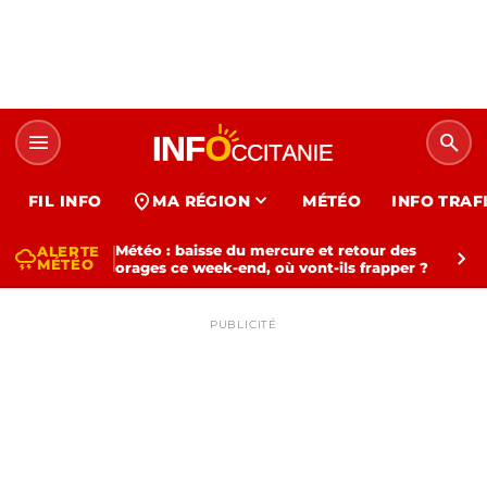
menu
search
expand_more
location_on
FIL INFO
MA RÉGION
MÉTÉO
INFO TRAF
Météo : baisse du mercure et retour des
ALERTE
thunderstorm
chevron_right
MÉTÉO
orages ce week-end, où vont-ils frapper ?
PUBLICITÉ