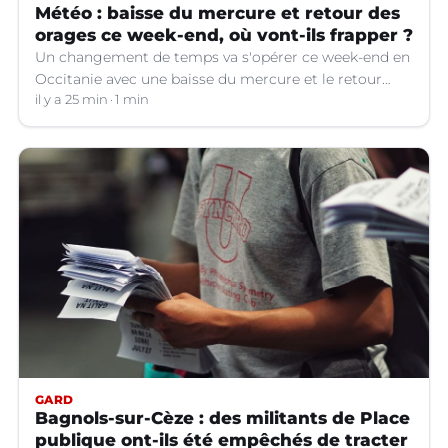
Météo : baisse du mercure et retour des
orages ce week-end, où vont-ils frapper ?
Un changement de temps va s'opérer ce week-end en
Occitanie avec une baisse du mercure et le retour
d'orages dans certains départements.
il y a 25 min
1 min
GARD
Bagnols-sur-Cèze : des militants de Place
publique ont-ils été empêchés de tracter