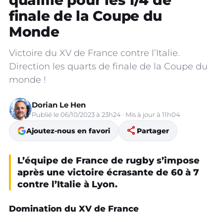
qualifie pour les 1/4 de
finale de la Coupe du
Monde
Victoire du XV de France contre l’Italie.
Direction les quarts de finale de la Coupe du
monde !
Dorian Le Hen
Publié le 06/10/2023 à 23h24 · Mis à jour à 11h04
share
Ajoutez-nous en favori
Partager
L’équipe de France de rugby s’impose
après une victoire écrasante de 60 à 7
contre l’Italie à Lyon.
Domination du XV de France