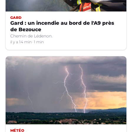
GARD
Gard : un incendie au bord de l'A9 près
de Bezouce
Chemin de Lédenon.
il y a 14 min
1 min
MÉTÉO