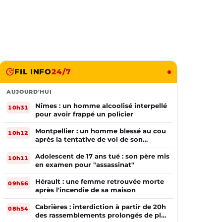
FIL INFO
24/7
AUJOURD'HUI
Nîmes : un homme alcoolisé interpellé
10h31
pour avoir frappé un policier
Montpellier : un homme blessé au cou
10h12
après la tentative de vol de son
téléphone
Adolescent de 17 ans tué : son père mis
10h11
en examen pour "assassinat"
Hérault : une femme retrouvée morte
09h56
après l'incendie de sa maison
Cabrières : interdiction à partir de 20h
08h54
des rassemblements prolongés de plus