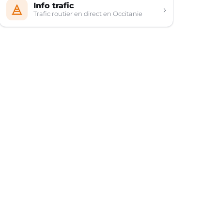
Info trafic
›
Trafic routier en direct en Occitanie