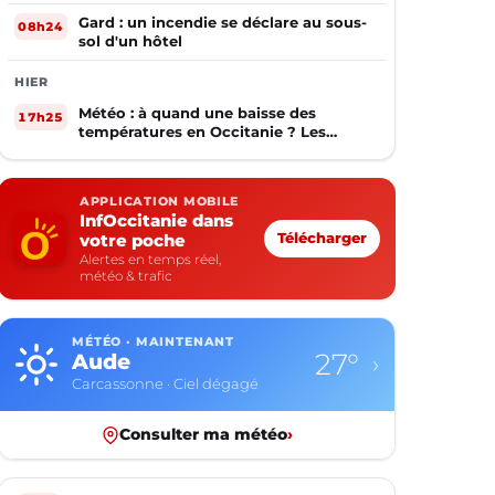
de deux mineurs non accompagnés
d'un adulte
Gard : un incendie se déclare au sous-
08h24
sol d'un hôtel
HIER
Météo : à quand une baisse des
17h25
températures en Occitanie ? Les
prévisions
APPLICATION MOBILE
InfOccitanie dans
votre poche
Télécharger
Alertes en temps réel,
météo & trafic
MÉTÉO · MAINTENANT
27°
Aude
›
Carcassonne · Ciel dégagé
Consulter ma météo
›