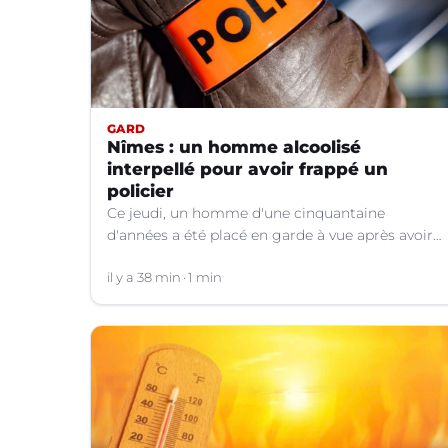
GARD
Nîmes : un homme alcoolisé
interpellé pour avoir frappé un
policier
Ce jeudi, un homme d'une cinquantaine
d'années a été placé en garde à vue après avoir
frappé un policier hors service à Nîmes (Gard).
il y a 38 min
1 min