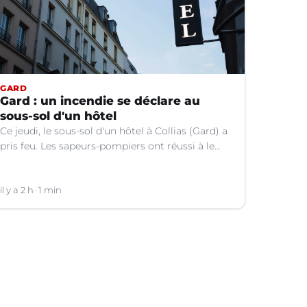
GARD
Gard : un incendie se déclare au
sous-sol d'un hôtel
Ce jeudi, le sous-sol d'un hôtel à Collias (Gard) a
pris feu. Les sapeurs-pompiers ont réussi à le
contenir au niveau de la buanderie.
il y a 2 h
1 min