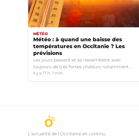
MÉTÉO
Météo : à quand une baisse des
températures en Occitanie ? Les
prévisions
Les jours passent et se ressemblent avec
toujours de très fortes chaleurs notamment
dans le Languedoc. Jusqu’à quand ?
il y a 17 h
1 min
L'actualité de l'Occitanie en continu