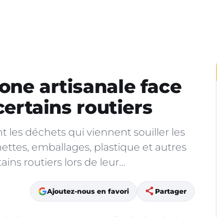
one artisanale face
certains routiers
 les déchets qui viennent souiller les
nettes, emballages, plastique et autres
ains routiers lors de leur…
share
Ajoutez-nous en favori
Partager