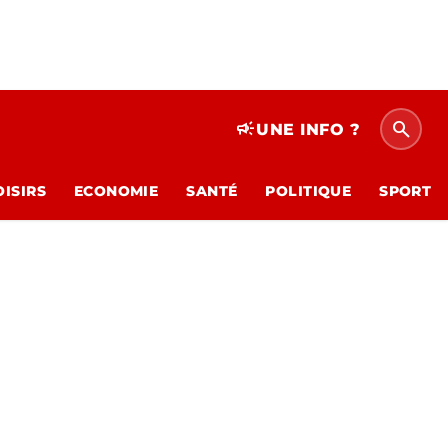
search
campaign
UNE INFO ?
OISIRS
ECONOMIE
SANTÉ
POLITIQUE
SPORT