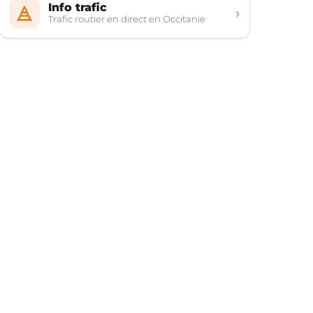
Info trafic
›
Trafic routier en direct en Occitanie