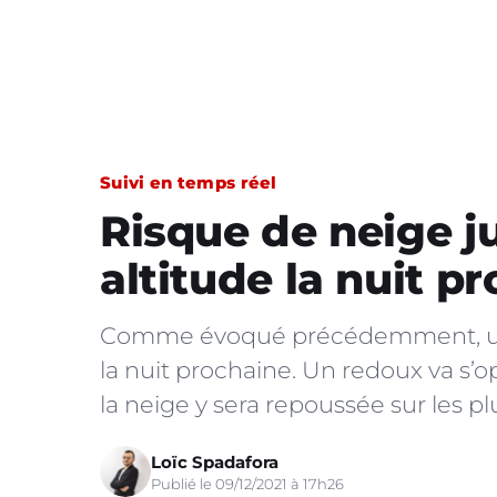
Suivi en temps réel
Risque de neige j
altitude la nuit p
Comme évoqué précédemment, une 
la nuit prochaine. Un redoux va s’op
la neige y sera repoussée sur les 
Loïc Spadafora
Publié le 09/12/2021 à 17h26