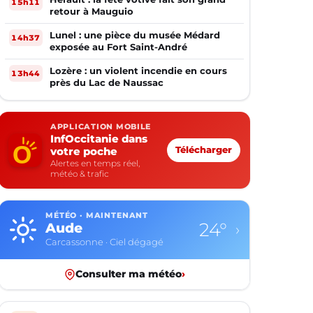
15h11
retour à Mauguio
Lunel : une pièce du musée Médard
14h37
exposée au Fort Saint-André
Lozère : un violent incendie en cours
13h44
près du Lac de Naussac
APPLICATION MOBILE
InfOccitanie dans
votre poche
Télécharger
Alertes en temps réel,
météo & trafic
MÉTÉO · MAINTENANT
24°
Aude
›
Carcassonne · Ciel dégagé
Consulter ma météo
›