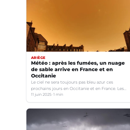
ARIÈGE
Météo : après les fumées, un nuage
de sable arrive en France et en
Occitanie
Le ciel ne sera toujours pas bleu azur ces
prochains jours en Occitanie et en France. Les
explications météo.
11 juin 2025
1 min