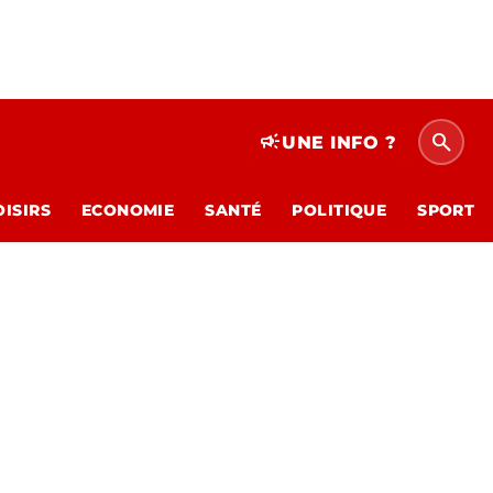
search
campaign
UNE INFO ?
OISIRS
ECONOMIE
SANTÉ
POLITIQUE
SPORT