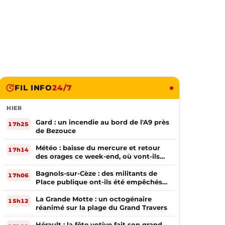
FIL INFO
24/7
HIER
Gard : un incendie au bord de l'A9 près
17h25
de Bezouce
Météo : baisse du mercure et retour
17h14
des orages ce week-end, où vont-ils
frapper ?
Bagnols-sur-Cèze : des militants de
17h06
Place publique ont-ils été empêchés
de tracter par la mairie ?
La Grande Motte : un octogénaire
15h12
réanimé sur la plage du Grand Travers
Hérault : la fête votive fait son grand