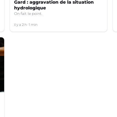
Gard : aggravation de la situation
hydrologique
On fait le point.
il y a 2 h
1 min