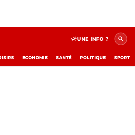
search
campaign
UNE INFO ?
OISIRS
ECONOMIE
SANTÉ
POLITIQUE
SPORT