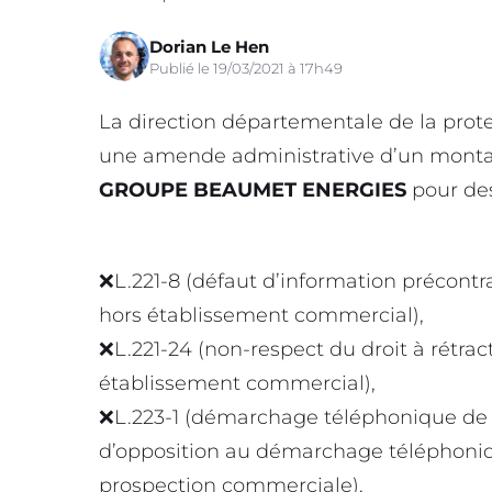
Dorian Le Hen
Publié le 19/03/2021 à 17h49
La direction départementale de la prot
une amende administrative d’un montan
GROUPE BEAUMET ENERGIES
pour des
❌L.221-8 (défaut d’information précontr
hors établissement commercial),
❌L.221-24 (non-respect du droit à rétrac
établissement commercial),
❌L.223-1 (démarchage téléphonique de c
d’opposition au démarchage téléphoniqu
prospection commerciale),