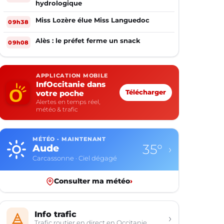
hydrologique
Miss Lozère élue Miss Languedoc
09h38
Alès : le préfet ferme un snack
09h08
APPLICATION MOBILE
InfOccitanie dans
votre poche
Télécharger
Alertes en temps réel,
météo & trafic
MÉTÉO · MAINTENANT
35°
Aude
›
Carcassonne · Ciel dégagé
Consulter ma météo
›
Info trafic
›
Trafic routier en direct en Occitanie