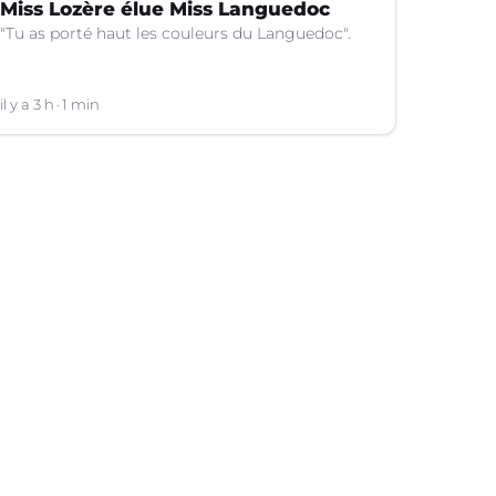
Miss Lozère élue Miss Languedoc
"Tu as porté haut les couleurs du Languedoc".
il y a 3 h
1 min