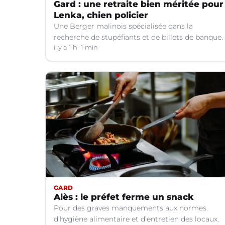
Gard : une retraite bien méritée pour
Lenka, chien policier
Une Berger malinois spécialisée dans la
recherche de stupéfiants et de billets de banque.
il y a 1 h
1 min
GARD
Alès : le préfet ferme un snack
Pour des graves manquements aux normes
d’hygiène alimentaire et d’entretien des locaux.