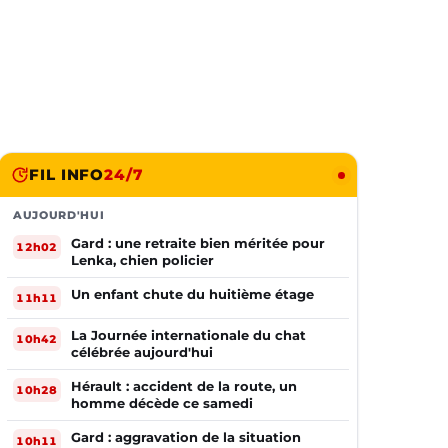
FIL INFO
24/7
AUJOURD'HUI
Gard : une retraite bien méritée pour
12h02
Lenka, chien policier
Un enfant chute du huitième étage
11h11
La Journée internationale du chat
10h42
célébrée aujourd'hui
Hérault : accident de la route, un
10h28
homme décède ce samedi
Gard : aggravation de la situation
10h11