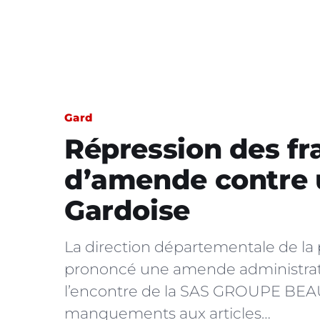
Gard
Répression des fr
d’amende contre 
Gardoise
La direction départementale de la 
prononcé une amende administrati
l’encontre de la SAS GROUPE BE
manquements aux articles…