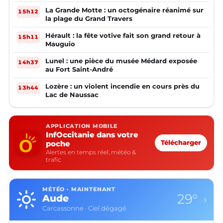
la mairie ?
La Grande Motte : un octogénaire réanimé sur
15h12
la plage du Grand Travers
Hérault : la fête votive fait son grand retour à
15h11
Mauguio
Lunel : une pièce du musée Médard exposée
14h37
au Fort Saint-André
Lozère : un violent incendie en cours près du
13h44
Lac de Naussac
APPLICATION MOBILE
InfOccitanie dans votre
poche
Télécharger
Alertes en temps réel, météo &
trafic
MÉTÉO · MAINTENANT
29°
Aude
›
Carcassonne · Ciel dégagé