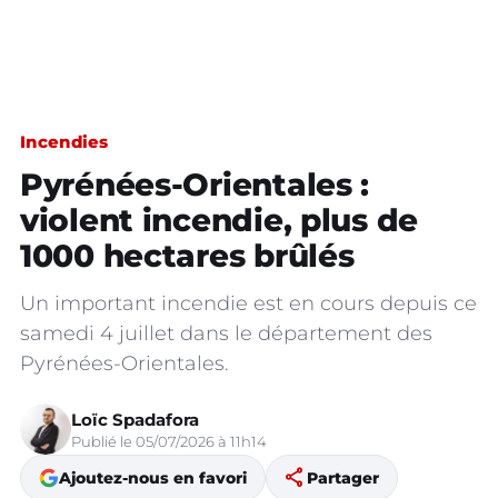
Incendies
Pyrénées-Orientales :
violent incendie, plus de
1000 hectares brûlés
Un important incendie est en cours depuis ce
samedi 4 juillet dans le département des
Pyrénées-Orientales.
Loïc Spadafora
Publié le 05/07/2026 à 11h14
share
Ajoutez-nous en favori
Partager