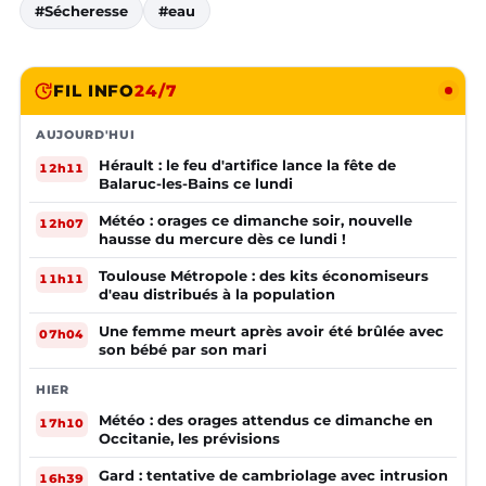
#Sécheresse
#eau
FIL INFO
24/7
AUJOURD'HUI
Hérault : le feu d'artifice lance la fête de
12h11
Balaruc-les-Bains ce lundi
Météo : orages ce dimanche soir, nouvelle
12h07
hausse du mercure dès ce lundi !
Toulouse Métropole : des kits économiseurs
11h11
d'eau distribués à la population
Une femme meurt après avoir été brûlée avec
07h04
son bébé par son mari
HIER
Météo : des orages attendus ce dimanche en
17h10
Occitanie, les prévisions
Gard : tentative de cambriolage avec intrusion
16h39