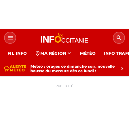
menu
search
expand_more
location_on
FIL INFO
MA RÉGION
MÉTÉO
INFO TRAF
Météo : orages ce dimanche soir, nouvelle
ALERTE
thunderstorm
chevron_right
MÉTÉO
hausse du mercure dès ce lundi !
PUBLICITÉ