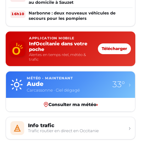
au domicile à Sauzet
Narbonne : deux nouveaux véhicules de
16h10
secours pour les pompiers
APPLICATION MOBILE
InfOccitanie dans votre
poche
Télécharger
Alertes en temps réel, météo &
trafic
MÉTÉO · MAINTENANT
33°
Aude
›
Carcassonne · Ciel dégagé
Consulter ma météo
›
Info trafic
›
Trafic routier en direct en Occitanie