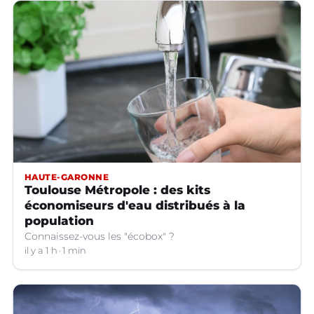
HAUTE-GARONNE
Toulouse Métropole : des kits
économiseurs d'eau distribués à la
population
Connaissez-vous les "écobox" ?
il y a 1 h
1 min