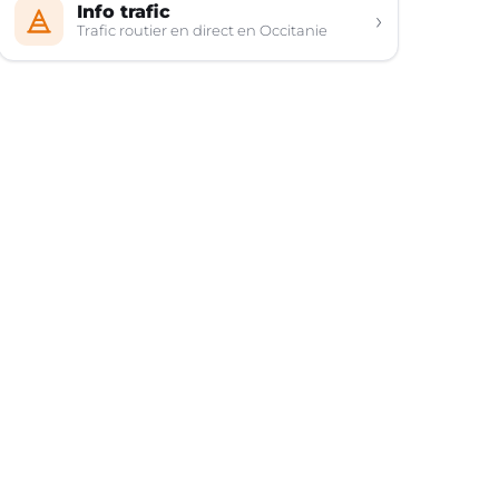
Info trafic
›
Trafic routier en direct en Occitanie