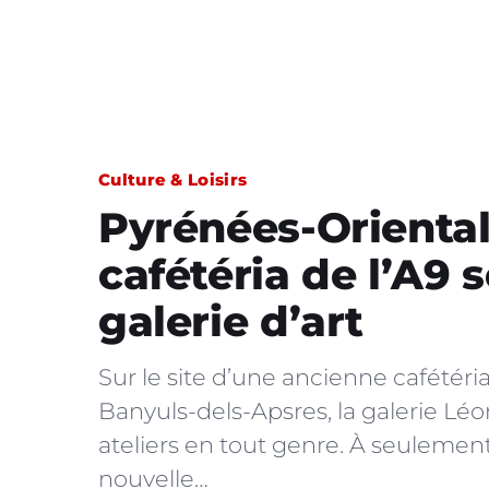
Culture & Loisirs
Pyrénées-Oriental
cafétéria de l’A9 
galerie d’art
Sur le site d’une ancienne cafétéri
Banyuls-dels-Apsres, la galerie Léo
ateliers en tout genre. À seulemen
nouvelle…