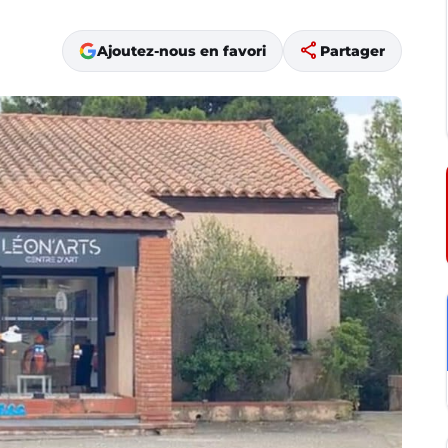
share
Ajoutez-nous en favori
Partager