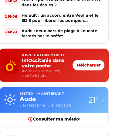
15h32
dans les écoles ?
Hérault : un accord entre Veolia et le
15h06
SDIS pour libérer les pompiers
volontaires
Aude : deux bars de plage à Leucate
14h23
fermés par le préfet
APPLICATION MOBILE
InfOccitanie dans
votre poche
Télécharger
Alertes en temps réel,
météo & trafic
MÉTÉO · MAINTENANT
15°
Aveyron
›
Rodez · Ciel dégagé
Consulter ma météo
›