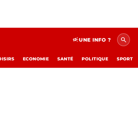
search
campaign
UNE INFO ?
OISIRS
ECONOMIE
SANTÉ
POLITIQUE
SPORT