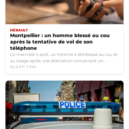
HÉRAULT
Montpellier : un homme blessé au cou
après la tentative de vol de son
téléphone
Ce mercredi 5 août, un homme a été blessé au cou et
au visage après une altercation concernant un
téléphone portable à Montpellier (Hérault).
il y a 4 h
1 min