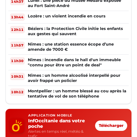
Lunel : une pièce du musée Médard exposée
14h37
au Fort Saint-André
Lozère : un violent incendie en cours
13h44
Béziers : la Protection Civile initie les enfants
12h11
aux gestes qui sauvent
Nîmes : une station essence écope d’une
11h57
amende de 7000 €
Nîmes : incendie dans le hall d'un immeuble
11h30
"connu pour être un point de deal"
Nîmes : un homme alcoolisé interpellé pour
10h31
avoir frappé un policier
Montpellier : un homme blessé au cou après la
10h12
tentative de vol de son téléphone
APPLICATION MOBILE
InfOccitanie dans votre
poche
Télécharger
Alertes en temps réel, météo &
trafic