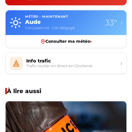
MÉTÉO · MAINTENANT
33°
Aude
›
Carcassonne · Ciel dégagé
Consulter ma météo
›
Info trafic
›
Trafic routier en direct en Occitanie
À lire aussi