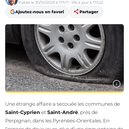
Publié le 30/10/2023 à 17h17 · Mis à jour à 17h22
share
Ajoutez-nous en favori
Partager
i
Une étrange affaire a secouée les communes de
Saint-Cyprien
et
Saint-André
, près de
Perpignan, dans les Pyrénées-Orientales. En
l’espace de deux jours, plus d’une cinquantaine de