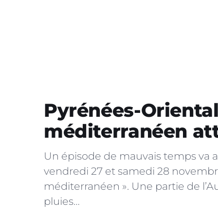
Pyrénées-Oriental
méditerranéen at
Un épisode de mauvais temps va af
vendredi 27 et samedi 28 novembre. 
méditerranéen ». Une partie de l’A
pluies…