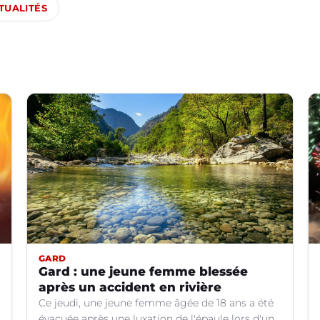
TUALITÉS
GARD
Gard : une jeune femme blessée
après un accident en rivière
Ce jeudi, une jeune femme âgée de 18 ans a été
évacuée après une luxation de l'épaule lors d'un