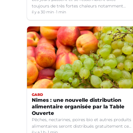
toujours de très fortes chaleurs notamment
dans le Languedoc. Jusqu’à quand ?
il y a 30 min
1 min
GARD
Nîmes : une nouvelle distribution
alimentaire organisée par la Table
Ouverte
Pêches, nectarines, poires bio et autres produits
alimentaires seront distribués gratuitement ce
vendredi 7 août par les bénévoles de la Table
il y a 1 h
1 min