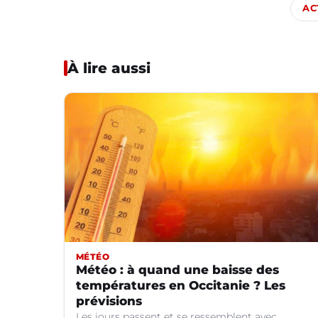
AC
À lire aussi
MÉTÉO
Météo : à quand une baisse des
températures en Occitanie ? Les
prévisions
Les jours passent et se ressemblent avec