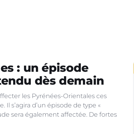
es : un épisode
tendu dès demain
fecter les Pyrénées-Orientales ces
Il s’agira d’un épisode de type «
ude sera également affectée. De fortes