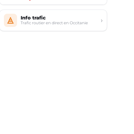
Info trafic
›
Trafic routier en direct en Occitanie