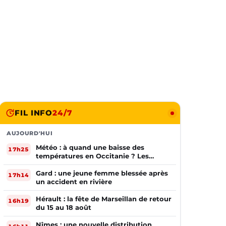
FIL INFO
24/7
AUJOURD'HUI
Météo : à quand une baisse des
17h25
températures en Occitanie ? Les
prévisions
Gard : une jeune femme blessée après
17h14
un accident en rivière
Hérault : la fête de Marseillan de retour
16h19
du 15 au 18 août
Nîmes : une nouvelle distribution