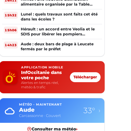
16h11
alimentaire organisée par la Table
Ouverte
Lunel : quels travaux sont faits cet été
15h32
dans les écoles ?
Hérault : un accord entre Veolia et le
15h06
SDIS pour libérer les pompiers
volontaires
Aude : deux bars de plage à Leucate
14h23
fermés par le préfet
APPLICATION MOBILE
InfOccitanie dans
votre poche
Télécharger
Alertes en temps réel,
météo & trafic
MÉTÉO · MAINTENANT
28°
Aveyron
›
Rodez · Ciel dégagé
Consulter ma météo
›