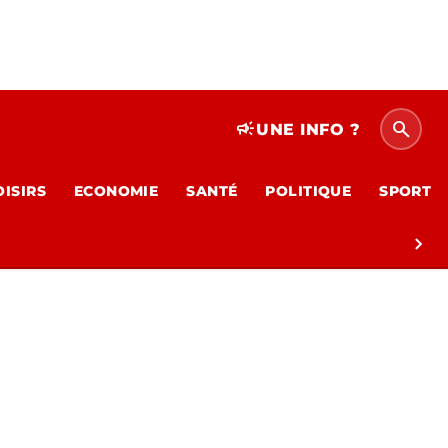
search
campaign
UNE INFO ?
OISIRS
ECONOMIE
SANTÉ
POLITIQUE
SPORT
chevron_right