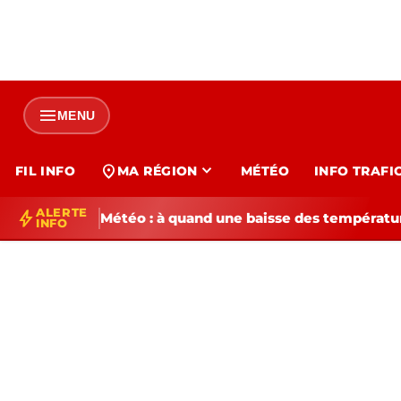
menu
MENU
expand_more
location_on
FIL INFO
MA RÉGION
MÉTÉO
INFO TRAFI
ALERTE
bolt
Météo : à quand une baisse des températur
INFO