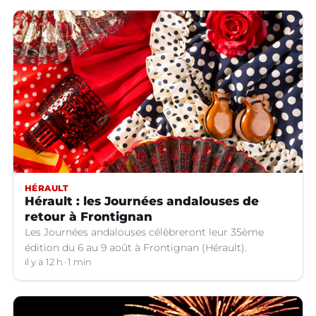
HÉRAULT
Hérault : les Journées andalouses de
retour à Frontignan
Les Journées andalouses célèbreront leur 35ème
édition du 6 au 9 août à Frontignan (Hérault).
il y a 12 h
1 min