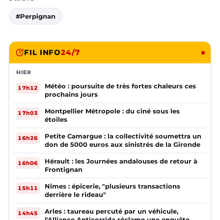
#Perpignan
FIL INFO
24/7
HIER
Météo : poursuite de très fortes chaleurs ces
17h12
prochains jours
Montpellier Métropole : du ciné sous les
17h03
étoiles
Petite Camargue : la collectivité soumettra un
16h26
don de 5000 euros aux sinistrés de la Gironde
Hérault : les Journées andalouses de retour à
16h06
Frontignan
Nîmes : épicerie, "plusieurs transactions
15h11
derrière le rideau"
Arles : taureau percuté par un véhicule,
14h45
l'Alliance Anticorrida réclame une enquête