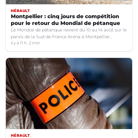
HÉRAULT
Montpellier : cinq jours de compétition
pour le retour du Mondial de pétanque
Le Mondial de pétanque revient du 10 au 14 août sur le
parvis de la Sud de France Arena à Montpellier
(Hérault).
il y a 11 h
2 min
HÉRAULT