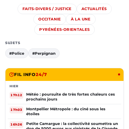
FAITS-DIVERS / JUSTICE
ACTUALITÉS
OCCITANIE
À LA UNE
PYRÉNÉES-ORIENTALES
SUJETS
#Police
#Perpignan
FIL INFO
24/7
HIER
Météo : poursuite de très fortes chaleurs ces
17h12
prochains jours
Montpellier Métropole : du ciné sous les
17h03
étoiles
Petite Camargue : la collectivité soumettra un
16h26
don de 5000 euros aux sinistrés de la Gironde