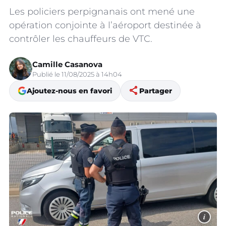
Les policiers perpignanais ont mené une
opération conjointe à l’aéroport destinée à
contrôler les chauffeurs de VTC.
Camille Casanova
Publié le 11/08/2025 à 14h04
share
Ajoutez-nous en favori
Partager
i