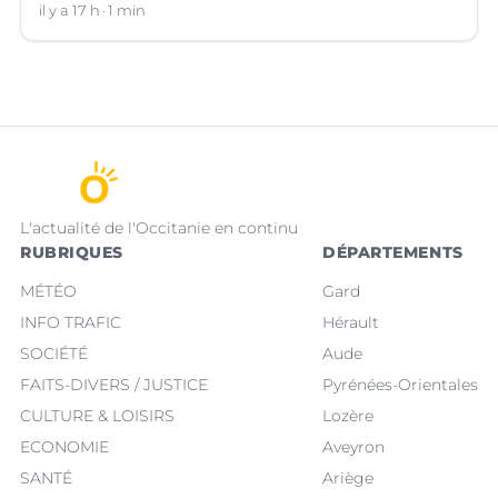
des Pyrénées-Orientales lance un appel à témoins.
il y a 17 h
1 min
L'actualité de l'Occitanie en continu
RUBRIQUES
DÉPARTEMENTS
MÉTÉO
Gard
INFO TRAFIC
Hérault
SOCIÉTÉ
Aude
FAITS-DIVERS / JUSTICE
Pyrénées-Orientales
CULTURE & LOISIRS
Lozère
ECONOMIE
Aveyron
SANTÉ
Ariège