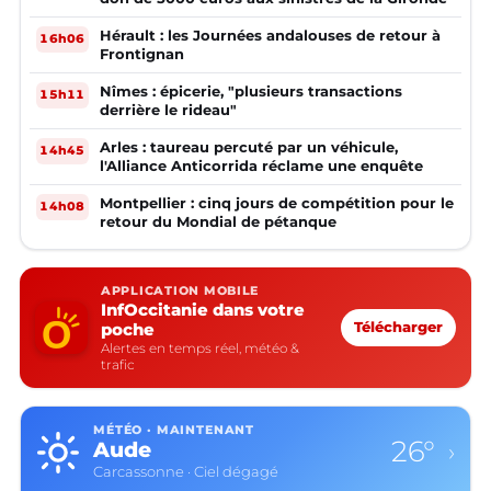
Hérault : les Journées andalouses de retour à
16h06
Frontignan
Nîmes : épicerie, "plusieurs transactions
15h11
derrière le rideau"
Arles : taureau percuté par un véhicule,
14h45
l'Alliance Anticorrida réclame une enquête
Montpellier : cinq jours de compétition pour le
14h08
retour du Mondial de pétanque
APPLICATION MOBILE
InfOccitanie dans votre
poche
Télécharger
Alertes en temps réel, météo &
trafic
MÉTÉO · MAINTENANT
26°
Aude
›
Carcassonne · Ciel dégagé