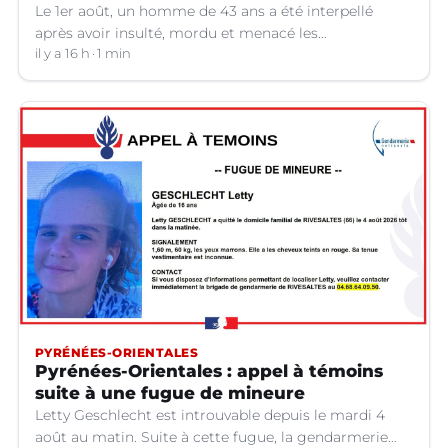
Le 1er août, un homme de 43 ans a été interpellé
après avoir insulté, mordu et menacé les
fonctionnaires. Pour outrage et rébellion en récidive, il
il y a 16 h
1 min
a été condamné à six mois d'emprisonnement sous
bracelet électronique.
PYRÉNÉES-ORIENTALES
Pyrénées-Orientales : appel à témoins
suite à une fugue de mineure
Letty Geschlecht est introuvable depuis le mardi 4
août au matin. Suite à cette fugue, la gendarmerie