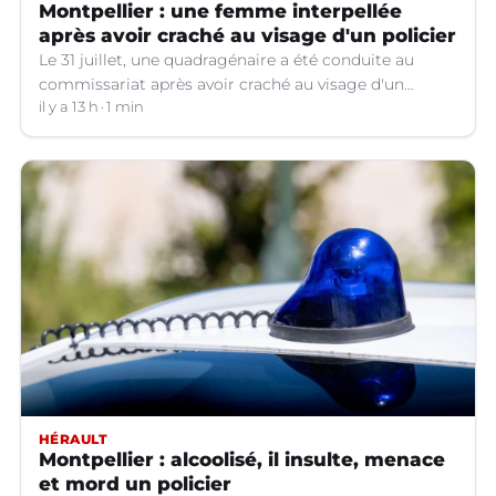
Montpellier : une femme interpellée
après avoir craché au visage d'un policier
Le 31 juillet, une quadragénaire a été conduite au
commissariat après avoir craché au visage d'un
policier. Son procès a été renvoyé au 12 octobre
il y a 13 h
1 min
prochain. Dans l'attente, elle a été placée en détention
provisoire.
HÉRAULT
Montpellier : alcoolisé, il insulte, menace
et mord un policier