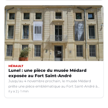
HÉRAULT
Lunel : une pièce du musée Médard
exposée au Fort Saint-André
Jusqu'au 4 novembre prochain, le musée Médard
prête une pièce emblématique au Fort Saint-André à
Villeneuve-lez-Avignon (Gard).
il y a 2 j
1 min