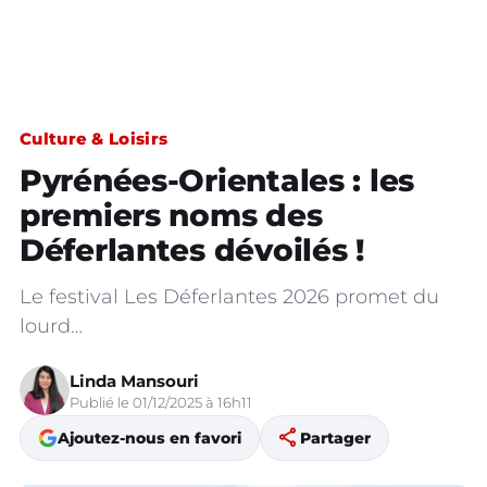
Culture & Loisirs
Pyrénées-Orientales : les
premiers noms des
Déferlantes dévoilés !
Le festival Les Déferlantes 2026 promet du
lourd…
Linda Mansouri
Publié le 01/12/2025 à 16h11
share
Ajoutez-nous en favori
Partager