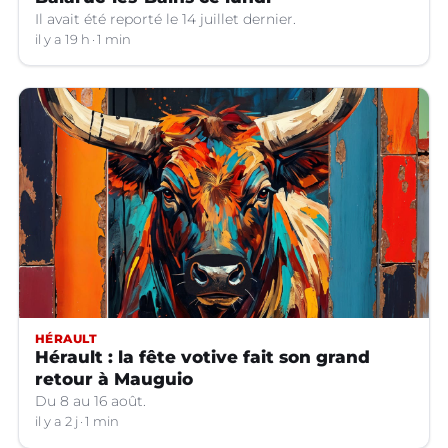
Il avait été reporté le 14 juillet dernier.
il y a 19 h
1 min
HÉRAULT
Hérault : la fête votive fait son grand
retour à Mauguio
Du 8 au 16 août.
il y a 2 j
1 min