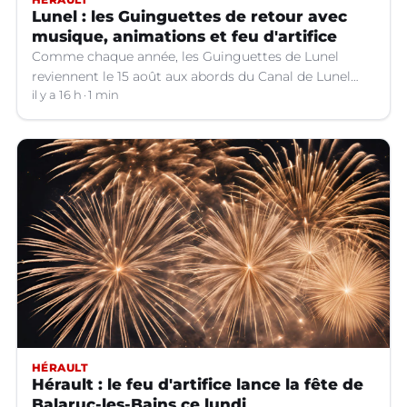
Lunel : les Guinguettes de retour avec
musique, animations et feu d'artifice
Comme chaque année, les Guinguettes de Lunel
reviennent le 15 août aux abords du Canal de Lunel
(Hérault).
il y a 16 h
1 min
HÉRAULT
Hérault : le feu d'artifice lance la fête de
Balaruc-les-Bains ce lundi