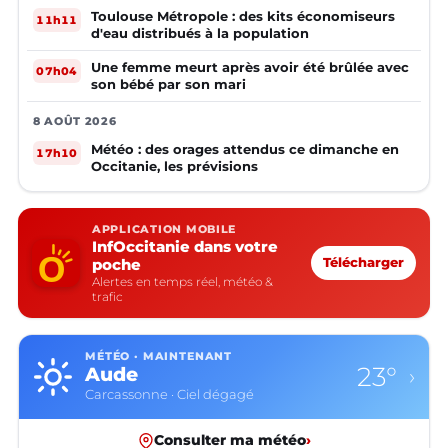
Toulouse Métropole : des kits économiseurs
11h11
d'eau distribués à la population
Une femme meurt après avoir été brûlée avec
07h04
son bébé par son mari
8 AOÛT 2026
Météo : des orages attendus ce dimanche en
17h10
Occitanie, les prévisions
APPLICATION MOBILE
InfOccitanie dans votre
poche
Télécharger
Alertes en temps réel, météo &
trafic
MÉTÉO · MAINTENANT
23°
Aude
›
Carcassonne · Ciel dégagé
Consulter ma météo
›