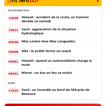
FIL INFO
24/7
AUJOURD'HUI
Hérault : accident de la route, un homme
10h28
décède ce samedi
Gard : aggravation de la situation
10h11
hydrologique
Miss Lozère élue Miss Languedoc
09h38
Alès : le préfet ferme un snack
09h08
Hérault : quand un automobiliste charge la
09h01
mule
Nîmes : un bus en feu ce matin
08h51
HIER
Gard : un incendie au bord de l'A9 près de
17h25
Bezouce