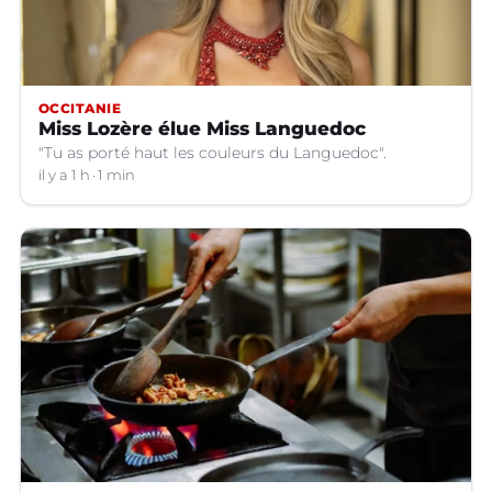
OCCITANIE
Miss Lozère élue Miss Languedoc
"Tu as porté haut les couleurs du Languedoc".
il y a 1 h
1 min