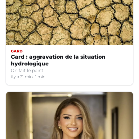
GARD
Gard : aggravation de la situation
hydrologique
On fait le point.
il y a 31 min
1 min