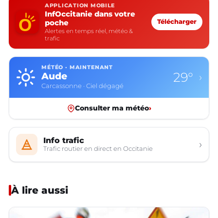
APPLICATION MOBILE
InfOccitanie dans votre
poche
Télécharger
Alertes en temps réel, météo &
trafic
MÉTÉO · MAINTENANT
29°
Aude
›
Carcassonne · Ciel dégagé
Consulter ma météo
›
Info trafic
›
Trafic routier en direct en Occitanie
À lire aussi