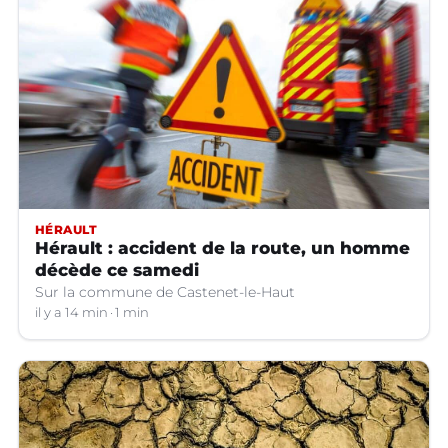
HÉRAULT
Hérault : accident de la route, un homme
décède ce samedi
Sur la commune de Castenet-le-Haut
il y a 14 min
1 min