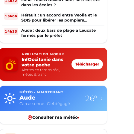
15h32
dans les écoles ?
Hérault : un accord entre Veolia et le
15h06
SDIS pour libérer les pompiers
volontaires
Aude : deux bars de plage à Leucate
14h23
fermés par le préfet
APPLICATION MOBILE
InfOccitanie dans
votre poche
Télécharger
Alertes en temps réel,
météo & trafic
MÉTÉO · MAINTENANT
26°
Aude
›
Carcassonne · Ciel dégagé
Consulter ma météo
›