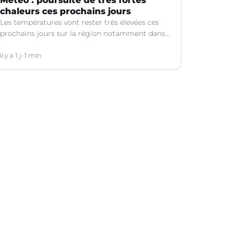
Météo : poursuite de très fortes
chaleurs ces prochains jours
Les températures vont rester très élevées ces
prochains jours sur la région notamment dans
le Languedoc.
il y a 1 j
1 min