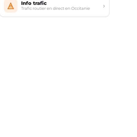
Info trafic
›
Trafic routier en direct en Occitanie