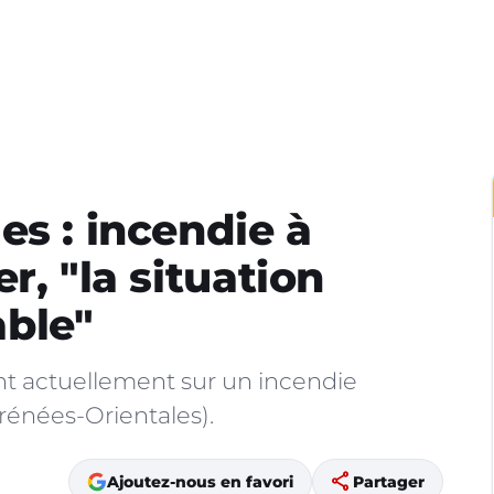
es : incendie à
r, "la situation
ble"
t actuellement sur un incendie
rénées-Orientales).
share
Ajoutez-nous en favori
Partager