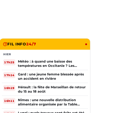
FIL INFO
24/7
HIER
Météo : à quand une baisse des
17h25
températures en Occitanie ? Les
prévisions
Gard : une jeune femme blessée après
17h14
un accident en rivière
Hérault : la fête de Marseillan de retour
16h19
du 15 au 18 août
Nîmes : une nouvelle distribution
16h11
alimentaire organisée par la Table
Ouverte
Lunel : quels travaux sont faits cet été