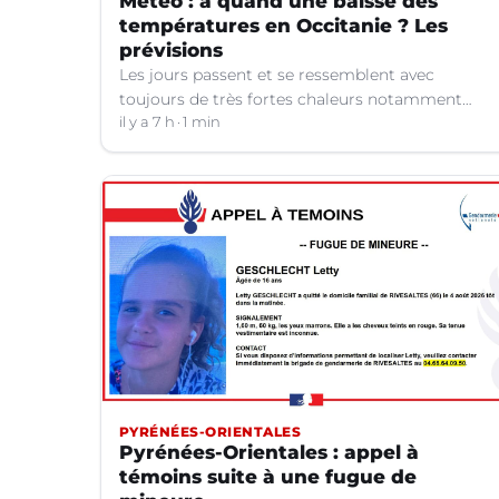
Météo : à quand une baisse des
températures en Occitanie ? Les
prévisions
Les jours passent et se ressemblent avec
toujours de très fortes chaleurs notamment
dans le Languedoc. Jusqu’à quand ?
il y a 7 h
1 min
PYRÉNÉES-ORIENTALES
Pyrénées-Orientales : appel à
témoins suite à une fugue de