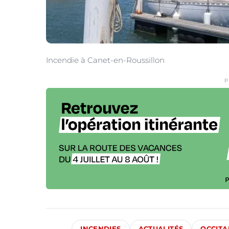
Incendie à Canet-en-Roussillon
P
INCENDIES
ACTUALITÉS
OCCITA