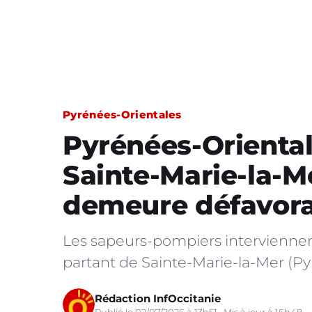
Pyrénées-Orientales
Pyrénées-Oriental
Sainte-Marie-la-Me
demeure défavora
Les sapeurs-pompiers interviennen
partant de Sainte-Marie-la-Mer (Py
Rédaction InfOccitanie
Publié le 02/07/2026 à 13h51 · Mis à jour à 16h48