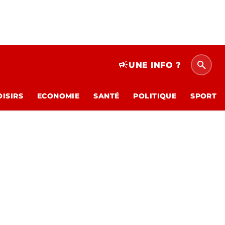
search
campaign
UNE INFO ?
OISIRS
ECONOMIE
SANTÉ
POLITIQUE
SPORT