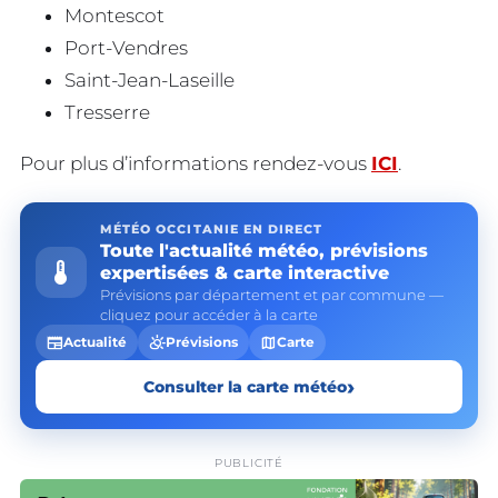
Montescot
Port-Vendres
Saint-Jean-Laseille
Tresserre
Pour plus d’informations rendez-vous
ICI
.
MÉTÉO OCCITANIE EN DIRECT
Toute l'actualité météo, prévisions
device_thermostat
expertisées & carte interactive
Prévisions par département et par commune —
cliquez pour accéder à la carte
newspaper
partly_cloudy_day
map
Actualité
Prévisions
Carte
›
Consulter la carte météo
PUBLICITÉ