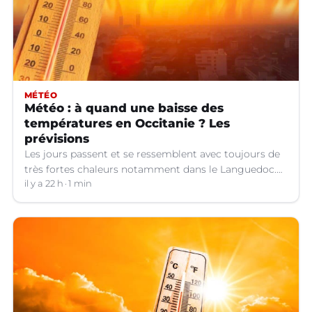
MÉTÉO
Météo : à quand une baisse des
températures en Occitanie ? Les
prévisions
Les jours passent et se ressemblent avec toujours de
très fortes chaleurs notamment dans le Languedoc.
Jusqu’à quand ?
il y a 22 h
1 min