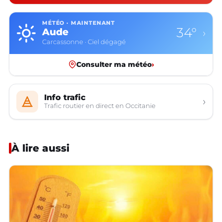
MÉTÉO · MAINTENANT
34°
Aude
›
Carcassonne · Ciel dégagé
Consulter ma météo
›
Info trafic
›
Trafic routier en direct en Occitanie
À lire aussi