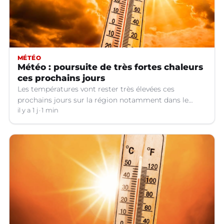
MÉTÉO
Météo : poursuite de très fortes chaleurs
ces prochains jours
Les températures vont rester très élevées ces
prochains jours sur la région notamment dans le
Languedoc.
il y a 1 j
1 min