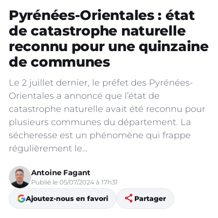
Pyrénées-Orientales : état
de catastrophe naturelle
reconnu pour une quinzaine
de communes
Le 2 juillet dernier, le préfet des Pyrénées-
Orientales a annoncé que l’état de
catastrophe naturelle avait été reconnu pour
plusieurs communes du département. La
sécheresse est un phénomène qui frappe
régulièrement le…
Antoine Fagant
Publié le 05/07/2024 à 17h31
share
Ajoutez-nous en favori
Partager