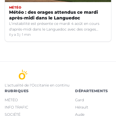
MÉTÉO
Météo : des orages attendus ce mardi
après-midi dans le Languedoc
L'instabilité est présente ce mardi 4 août en cours
d'après-midi dans le Languedoc avec des orages
localisés.
il y a 3 j
1 min
L'actualité de l'Occitanie en continu
RUBRIQUES
DÉPARTEMENTS
MÉTÉO
Gard
INFO TRAFIC
Hérault
SOCIÉTÉ
Aude