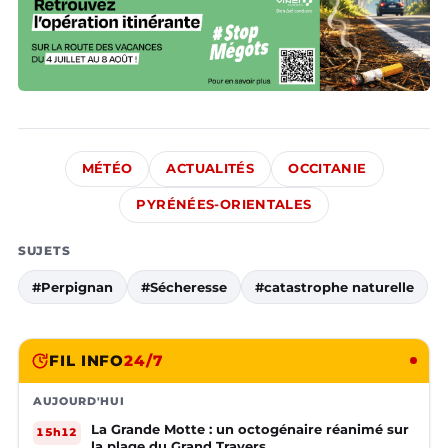
MÉTÉO
ACTUALITÉS
OCCITANIE
PYRÉNÉES-ORIENTALES
SUJETS
#Perpignan
#Sécheresse
#catastrophe naturelle
FIL INFO
24/7
AUJOURD'HUI
La Grande Motte : un octogénaire réanimé sur
15h12
la plage du Grand Travers