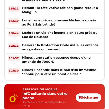
Hérault : la fête votive fait son grand retour à
15h11
Mauguio
Lunel : une pièce du musée Médard exposée
14h37
au Fort Saint-André
Lozère : un violent incendie en cours près du
13h44
Lac de Naussac
Béziers : la Protection Civile initie les enfants
12h11
aux gestes qui sauvent
Nîmes : une station essence écope d’une
11h57
amende de 7000 €
Nîmes : incendie dans le hall d'un immeuble
11h30
"connu pour être un point de deal"
APPLICATION MOBILE
InfOccitanie dans votre
poche
Télécharger
Alertes en temps réel, météo &
trafic