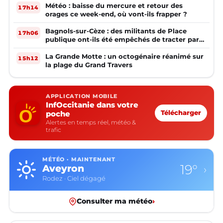
Météo : baisse du mercure et retour des
17h14
orages ce week-end, où vont-ils frapper ?
Bagnols-sur-Cèze : des militants de Place
17h06
publique ont-ils été empêchés de tracter par
la mairie ?
La Grande Motte : un octogénaire réanimé sur
15h12
la plage du Grand Travers
APPLICATION MOBILE
InfOccitanie dans votre
poche
Télécharger
Alertes en temps réel, météo &
trafic
MÉTÉO · MAINTENANT
19°
Aveyron
›
Rodez · Ciel dégagé
Consulter ma météo
›