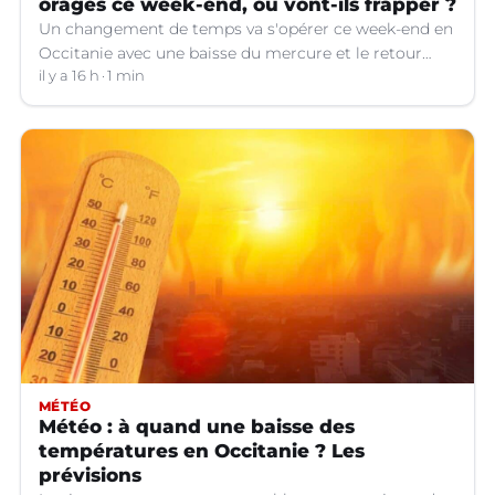
orages ce week-end, où vont-ils frapper ?
Un changement de temps va s'opérer ce week-end en
Occitanie avec une baisse du mercure et le retour
d'orages dans certains départements.
il y a 16 h
1 min
MÉTÉO
Météo : à quand une baisse des
températures en Occitanie ? Les
prévisions