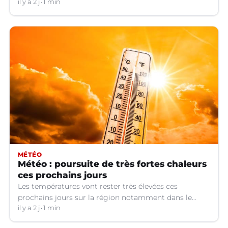
appel à témoins.
il y a 2 j
1 min
MÉTÉO
Météo : poursuite de très fortes chaleurs
ces prochains jours
Les températures vont rester très élevées ces
prochains jours sur la région notamment dans le
Languedoc.
il y a 2 j
1 min