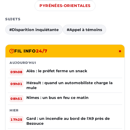
PYRÉNÉES-ORIENTALES
SUJETS
#Disparition inquiétante
#Appel à témoins
FIL INFO
24/7
AUJOURD'HUI
Alès : le préfet ferme un snack
09h08
Hérault : quand un automobiliste charge la
09h01
mule
Nîmes : un bus en feu ce matin
08h51
HIER
Gard : un incendie au bord de l'A9 près de
17h25
Bezouce