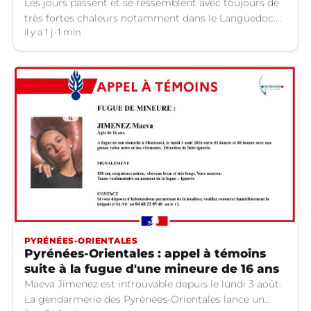
Les jours passent et se ressemblent avec toujours de
très fortes chaleurs notamment dans le Languedoc.
Jusqu’à quand ?
il y a 1 j
1 min
PYRÉNÉES-ORIENTALES
Pyrénées-Orientales : appel à témoins
suite à la fugue d'une mineure de 16 ans
Maeva Jimenez est introuvable depuis le lundi 3 août.
La gendarmerie des Pyrénées-Orientales lance un