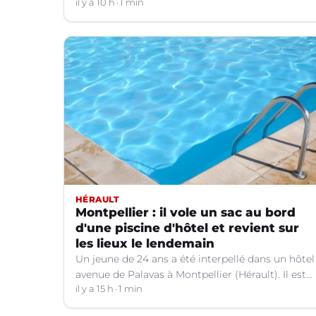
Valborgne (Gard).
il y a 10 h
1 min
HÉRAULT
Montpellier : il vole un sac au bord
d'une piscine d'hôtel et revient sur
les lieux le lendemain
Un jeune de 24 ans a été interpellé dans un hôtel
avenue de Palavas à Montpellier (Hérault). Il est
suspecté d'avoir volé le sac d'une cliente.
il y a 15 h
1 min