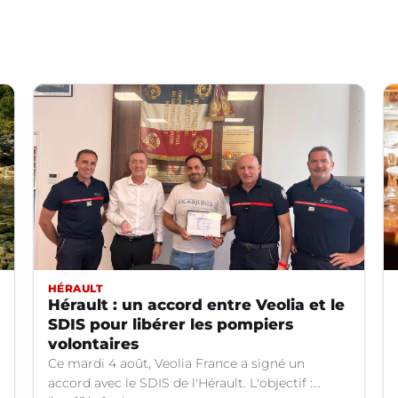
HÉRAULT
Hérault : un accord entre Veolia et le
SDIS pour libérer les pompiers
volontaires
Ce mardi 4 août, Veolia France a signé un
accord avec le SDIS de l'Hérault. L'objectif :