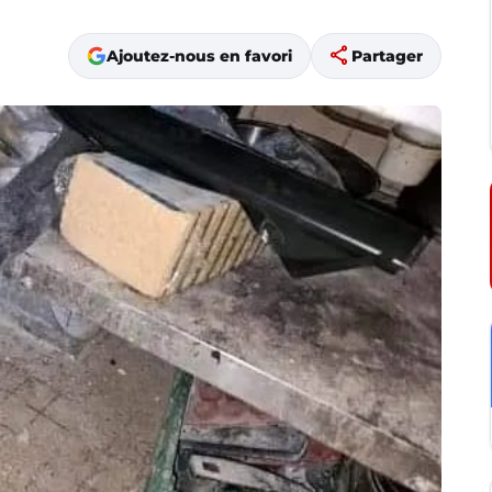
share
Ajoutez-nous en favori
Partager