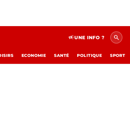
search
campaign
UNE INFO ?
OISIRS
ECONOMIE
SANTÉ
POLITIQUE
SPORT