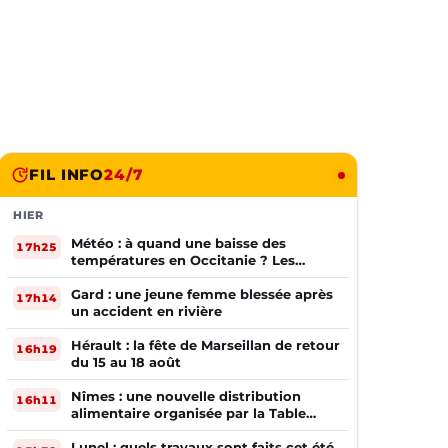
FIL INFO
24/7
HIER
Météo : à quand une baisse des
17h25
températures en Occitanie ? Les
prévisions
Gard : une jeune femme blessée après
17h14
un accident en rivière
Hérault : la fête de Marseillan de retour
16h19
du 15 au 18 août
Nîmes : une nouvelle distribution
16h11
alimentaire organisée par la Table
Ouverte
Lunel : quels travaux sont faits cet été