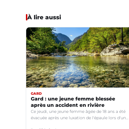
À lire aussi
GARD
Gard : une jeune femme blessée
après un accident en rivière
Ce jeudi, une jeune femme âgée de 18 ans a été
évacuée après une luxation de l'épaule lors d'un
plongeon dans une rivière à Saint-André-de-