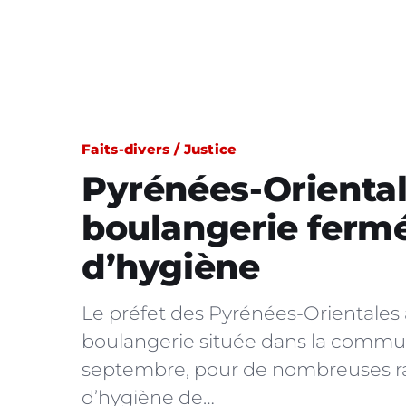
Faits-divers / Justice
Pyrénées-Oriental
boulangerie ferm
d’hygiène
Le préfet des Pyrénées-Orientales
boulangerie située dans la commun
septembre, pour de nombreuses r
d’hygiène de…