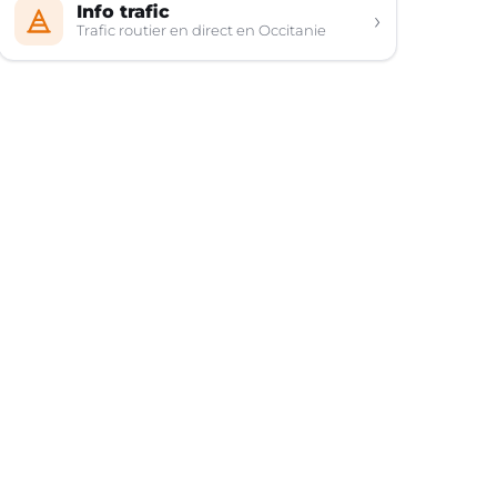
Info trafic
›
Trafic routier en direct en Occitanie