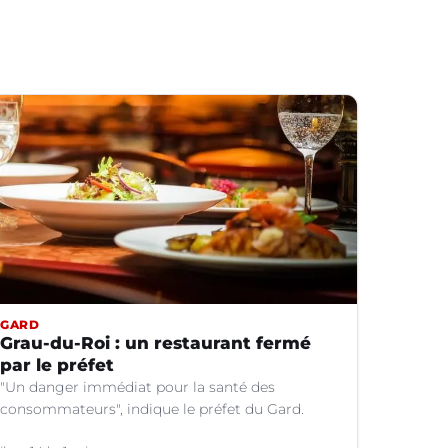
GARD
Grau-du-Roi : un restaurant fermé
par le préfet
"Un danger immédiat pour la santé des
consommateurs", indique le préfet du Gard.