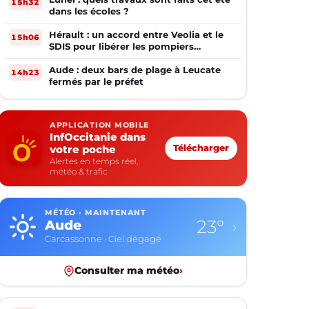
15h32
dans les écoles ?
Hérault : un accord entre Veolia et le
15h06
SDIS pour libérer les pompiers
volontaires
Aude : deux bars de plage à Leucate
14h23
fermés par le préfet
APPLICATION MOBILE
InfOccitanie dans
votre poche
Télécharger
Alertes en temps réel,
météo & trafic
MÉTÉO · MAINTENANT
23°
Aude
›
Carcassonne · Ciel dégagé
Consulter ma météo
›