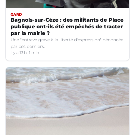
GARD
Bagnols-sur-Cèze : des militants de Place
publique ont-ils été empêchés de tracter
par la mairie ?
Une "entrave grave à la liberté d'expression" dénoncée
par ces derniers.
il y a 13 h
1 min