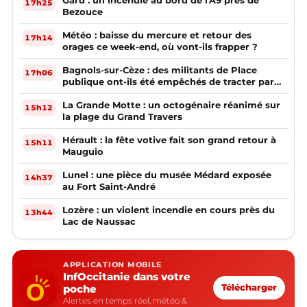
Gard : un incendie au bord de l'A9 près de
17h25
Bezouce
Météo : baisse du mercure et retour des
17h14
orages ce week-end, où vont-ils frapper ?
Bagnols-sur-Cèze : des militants de Place
17h06
publique ont-ils été empêchés de tracter par
la mairie ?
La Grande Motte : un octogénaire réanimé sur
15h12
la plage du Grand Travers
Hérault : la fête votive fait son grand retour à
15h11
Mauguio
Lunel : une pièce du musée Médard exposée
14h37
au Fort Saint-André
Lozère : un violent incendie en cours près du
13h44
Lac de Naussac
APPLICATION MOBILE
InfOccitanie dans votre
poche
Télécharger
Alertes en temps réel, météo &