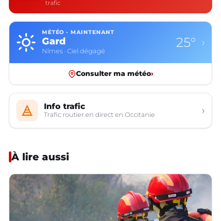
trafic
MÉTÉO · MAINTENANT
25°
Gard
›
Nîmes · Ciel dégagé
Consulter ma météo
›
Info trafic
›
Trafic routier en direct en Occitanie
À lire aussi