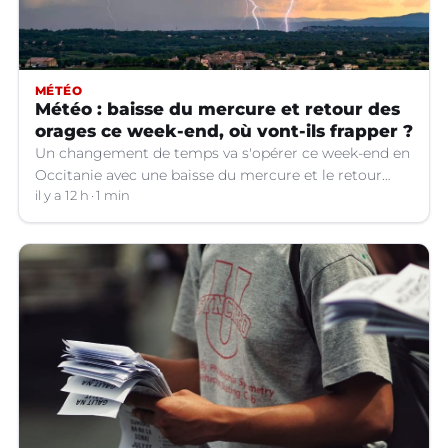
MÉTÉO
Météo : baisse du mercure et retour des
orages ce week-end, où vont-ils frapper ?
Un changement de temps va s'opérer ce week-end en
Occitanie avec une baisse du mercure et le retour
d'orages dans certains départements.
il y a 12 h
1 min