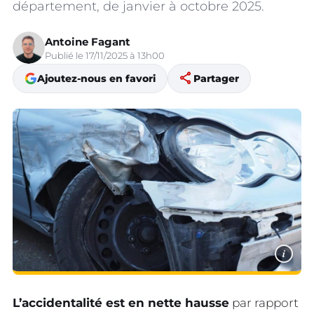
département, de janvier à octobre 2025.
Antoine Fagant
Publié le 17/11/2025 à 13h00
share
Ajoutez-nous en favori
Partager
i
L’accidentalité est en nette hausse
par rapport