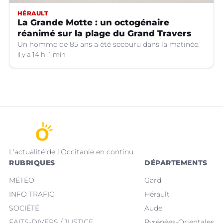
HÉRAULT
La Grande Motte : un octogénaire
réanimé sur la plage du Grand Travers
Un homme de 85 ans a été secouru dans la matinée.
il y a 14 h
1 min
L'actualité de l'Occitanie en continu
RUBRIQUES
DÉPARTEMENTS
MÉTÉO
Gard
INFO TRAFIC
Hérault
SOCIÉTÉ
Aude
FAITS-DIVERS / JUSTICE
Pyrénées-Orientales