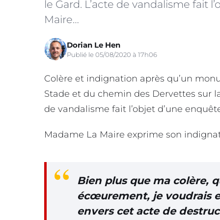
le Gard. L’acte de vandalisme fait
Maire…
Dorian Le Hen
Publié le 05/08/2020 à 17h06
Colère et indignation après qu’un monum
Stade et du chemin des Dervettes sur 
de vandalisme fait l’objet d’une enquêt
Madame La Maire exprime son indignati
Bien plus que ma colère, 
écœurement, je voudrais
envers cet acte de destru