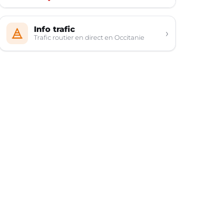
Info trafic
›
Trafic routier en direct en Occitanie