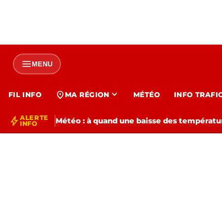
menu
MENU
expand_more
location_on
FIL INFO
MA RÉGION
MÉTÉO
INFO TRAFI
ALERTE
bolt
Météo : à quand une baisse des températur
INFO