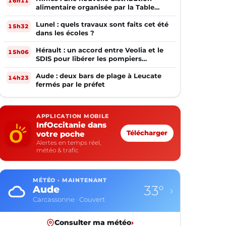
16h11
alimentaire organisée par la Table
Ouverte
Lunel : quels travaux sont faits cet été
15h32
dans les écoles ?
Hérault : un accord entre Veolia et le
15h06
SDIS pour libérer les pompiers
volontaires
Aude : deux bars de plage à Leucate
14h23
fermés par le préfet
APPLICATION MOBILE
InfOccitanie dans
votre poche
Télécharger
Alertes en temps réel,
météo & trafic
MÉTÉO · MAINTENANT
28°
Aveyron
›
Rodez · Ciel dégagé
Consulter ma météo
›