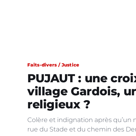
Faits-divers / Justice
PUJAUT : une croi
village Gardois, u
religieux ?
Colère et indignation après qu’un 
rue du Stade et du chemin des De