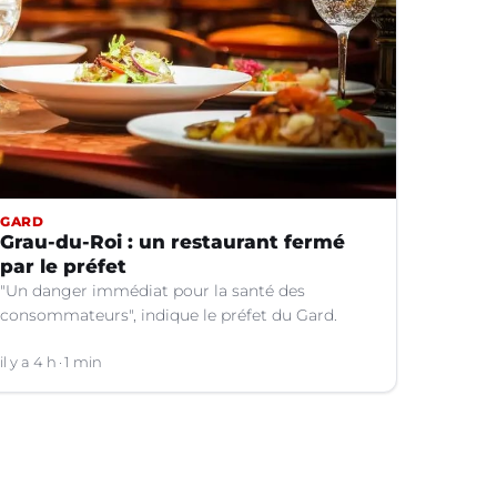
GARD
Grau-du-Roi : un restaurant fermé
par le préfet
"Un danger immédiat pour la santé des
consommateurs", indique le préfet du Gard.
il y a 4 h
1 min