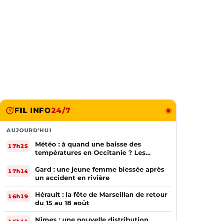
FIL INFO
24/7
AUJOURD'HUI
Météo : à quand une baisse des
17h25
températures en Occitanie ? Les
prévisions
Gard : une jeune femme blessée après
17h14
un accident en rivière
Hérault : la fête de Marseillan de retour
16h19
du 15 au 18 août
Nîmes : une nouvelle distribution