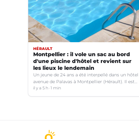
HÉRAULT
Montpellier : il vole un sac au bord
d'une piscine d'hôtel et revient sur
les lieux le lendemain
Un jeune de 24 ans a été interpellé dans un hôtel
avenue de Palavas à Montpellier (Hérault). Il est
suspecté d'avoir volé le sac d'une cliente.
il y a 5 h
1 min