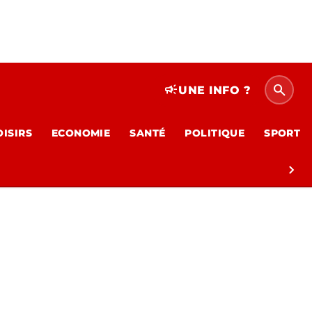
search
campaign
UNE INFO ?
OISIRS
ECONOMIE
SANTÉ
POLITIQUE
SPORT
chevron_right