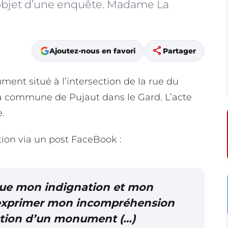
 l’objet d’une enquête. Madame La
share
Ajoutez-nous en favori
Partager
ent situé à l’intersection de la rue du
la commune de Pujaut dans le Gard. L’acte
e.
on via un post FaceBook :
que mon indignation et mon
 exprimer mon incompréhension
ction d’un monument (…)