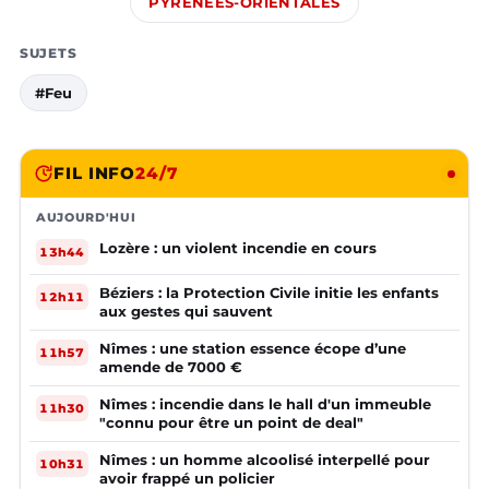
PYRÉNÉES-ORIENTALES
SUJETS
#Feu
FIL INFO
24/7
AUJOURD'HUI
Lozère : un violent incendie en cours
13h44
Béziers : la Protection Civile initie les enfants
12h11
aux gestes qui sauvent
Nîmes : une station essence écope d’une
11h57
amende de 7000 €
Nîmes : incendie dans le hall d'un immeuble
11h30
"connu pour être un point de deal"
Nîmes : un homme alcoolisé interpellé pour
10h31
avoir frappé un policier