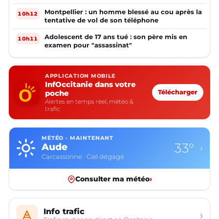
Montpellier : un homme blessé au cou après la
10h12
tentative de vol de son téléphone
Adolescent de 17 ans tué : son père mis en
10h11
examen pour "assassinat"
APPLICATION MOBILE
InfOccitanie dans votre
poche
Télécharger
Alertes en temps réel, météo &
trafic
MÉTÉO · MAINTENANT
33°
Aude
›
Carcassonne · Ciel dégagé
Consulter ma météo
›
Info trafic
›