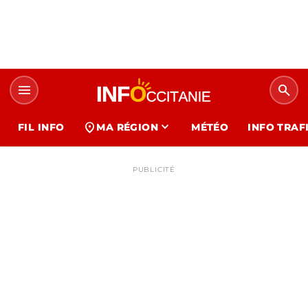
menu
search
expand_more
location_on
FIL INFO
MA RÉGION
MÉTÉO
INFO TRAF
PUBLICITÉ