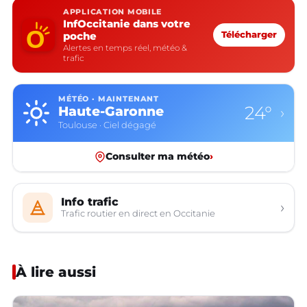
APPLICATION MOBILE
InfOccitanie dans votre
poche
Télécharger
Alertes en temps réel, météo &
trafic
MÉTÉO · MAINTENANT
24°
Haute-Garonne
›
Toulouse · Ciel dégagé
Consulter ma météo
›
Info trafic
›
Trafic routier en direct en Occitanie
À lire aussi