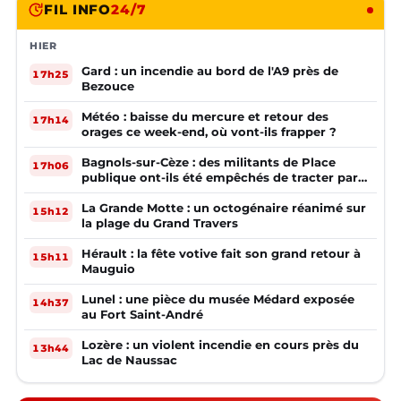
FIL INFO
24/7
HIER
Gard : un incendie au bord de l'A9 près de
17h25
Bezouce
Météo : baisse du mercure et retour des
17h14
orages ce week-end, où vont-ils frapper ?
Bagnols-sur-Cèze : des militants de Place
17h06
publique ont-ils été empêchés de tracter par
la mairie ?
La Grande Motte : un octogénaire réanimé sur
15h12
la plage du Grand Travers
Hérault : la fête votive fait son grand retour à
15h11
Mauguio
Lunel : une pièce du musée Médard exposée
14h37
au Fort Saint-André
Lozère : un violent incendie en cours près du
13h44
Lac de Naussac