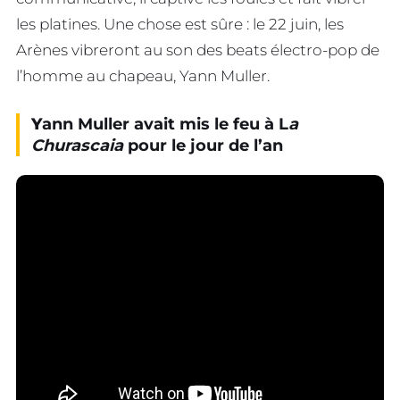
les platines. Une chose est sûre : le 22 juin, les
Arènes vibreront au son des beats électro-pop de
l’homme au chapeau, Yann Muller.
Y
ann Muller avait mis le feu à L
a
Churascaia
pour le jour de l’an