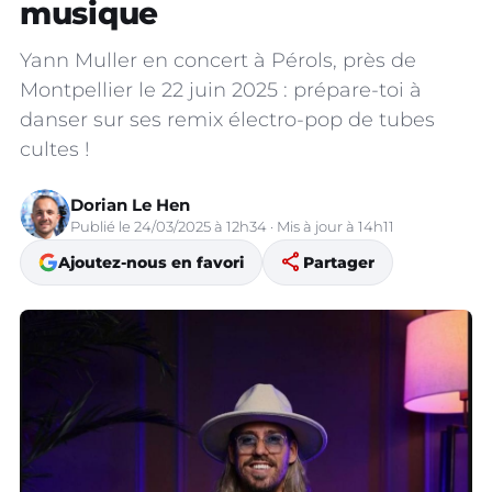
musique
Yann Muller en concert à Pérols, près de
Montpellier le 22 juin 2025 : prépare-toi à
danser sur ses remix électro-pop de tubes
cultes !
Dorian Le Hen
Publié le 24/03/2025 à 12h34 · Mis à jour à 14h11
share
Ajoutez-nous en favori
Partager