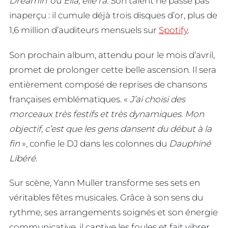
Dreamin’
ou
Ella, elle l’a
. Son talent ne passe pas
inaperçu : il cumule déjà trois disques d’or, plus de
1,6 million d’auditeurs mensuels sur
Spotify
.
Son prochain album, attendu pour le mois d’avril,
promet de prolonger cette belle ascension. Il sera
entièrement composé de reprises de chansons
françaises emblématiques. «
J’ai choisi des
morceaux très festifs et très dynamiques. Mon
objectif, c’est que les gens dansent du début à la
fin
», confie le DJ dans les colonnes du
Dauphiné
Libéré
.
Sur scène, Yann Muller transforme ses sets en
véritables fêtes musicales. Grâce à son sens du
rythme, ses arrangements soignés et son énergie
communicative, il captive les foules et fait vibrer