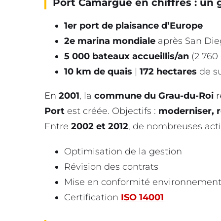
Port Camargue en chiffres : un 
1er port de plaisance d’Europe
2e marina mondiale
après San Die
5 000 bateaux accueillis/an
(2 760 
10 km de quais
|
172 hectares
de su
En
2001
, la
commune du Grau-du-Roi
r
Port
est créée. Objectifs :
moderniser, r
Entre
2002 et 2012
, de nombreuses actio
Optimisation de la gestion
Révision des contrats
Mise en conformité environnement
Certification
ISO 14001