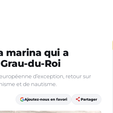
a marina qui a
Grau-du-Roi
européenne d’exception, retour sur
nisme et de nautisme.
share
Ajoutez-nous en favori
Partager