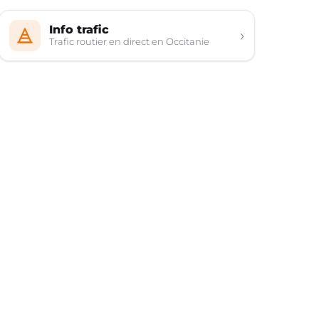
Info trafic
›
Trafic routier en direct en Occitanie