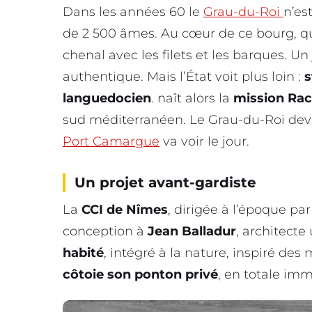
Dans les années 60 le
Grau-du-Roi
n’es
de 2 500 âmes. Au cœur de ce bourg, qu
chenal avec les filets et les barques. U
authentique. Mais l’État voit plus loin :
s
languedocien
. naît alors la
mission Rac
sud méditerranéen. Le Grau-du-Roi devi
Port Camargue
va voir le jour.
Un projet avant-gardiste
La
CCI de Nîmes
, dirigée à l’époque pa
conception à
Jean Balladur
, architecte
habité
, intégré à la nature, inspiré des
côtoie son ponton privé
, en totale imm