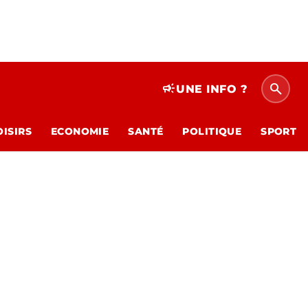
search
campaign
UNE INFO ?
OISIRS
ECONOMIE
SANTÉ
POLITIQUE
SPORT