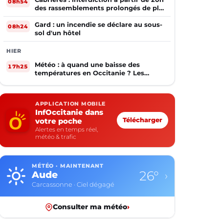
08h54
des rassemblements prolongés de plus
de deux mineurs non accompagnés
d'un adulte
Gard : un incendie se déclare au sous-
08h24
sol d'un hôtel
HIER
Météo : à quand une baisse des
17h25
températures en Occitanie ? Les
prévisions
APPLICATION MOBILE
InfOccitanie dans
votre poche
Télécharger
Alertes en temps réel,
météo & trafic
MÉTÉO · MAINTENANT
26°
Aude
›
Carcassonne · Ciel dégagé
Consulter ma météo
›