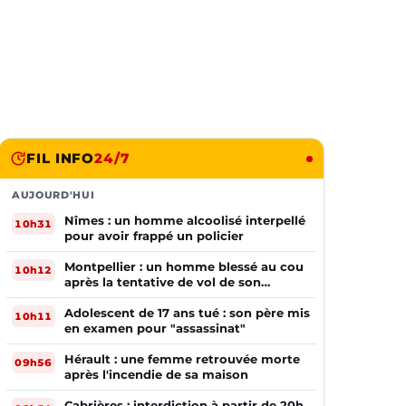
FIL INFO
24/7
AUJOURD'HUI
Nîmes : un homme alcoolisé interpellé
10h31
pour avoir frappé un policier
Montpellier : un homme blessé au cou
10h12
après la tentative de vol de son
téléphone
Adolescent de 17 ans tué : son père mis
10h11
en examen pour "assassinat"
Hérault : une femme retrouvée morte
09h56
après l'incendie de sa maison
Cabrières : interdiction à partir de 20h