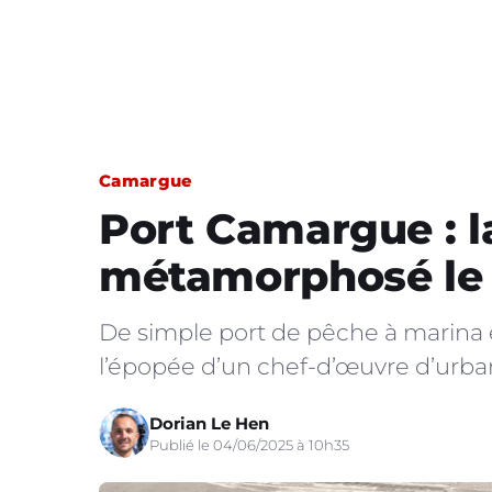
Camargue
Port Camargue : l
métamorphosé le 
De simple port de pêche à marina 
l’épopée d’un chef-d’œuvre d’urba
Dorian Le Hen
Publié le 04/06/2025 à 10h35