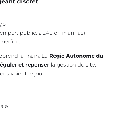
géant discret
go
en port public, 2 240 en marinas)
perficie
eprend la main. La
Régie Autonome du
éguler et repenser
la gestion du site.
ns voient le jour :
ale