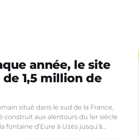
que année, le site
 de 1,5 million de
ain situé dans le sud de la France,
té construit aux alentours du 1er siècle
la fontaine d’Eure à Uzès jusqu’à…