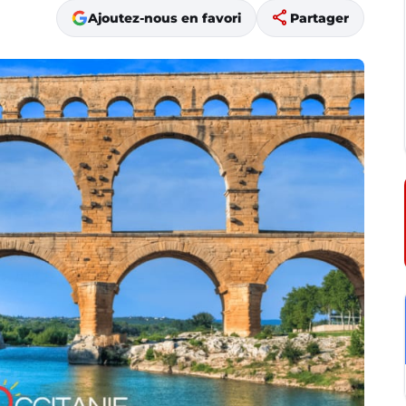
share
Ajoutez-nous en favori
Partager