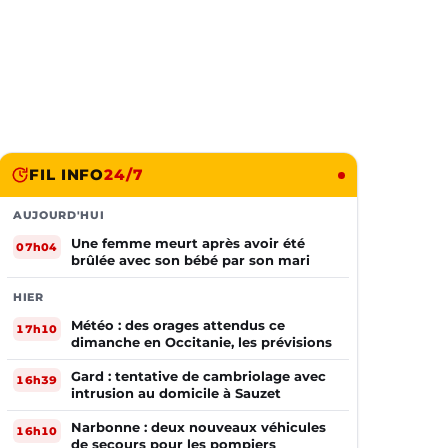
FIL INFO
24/7
AUJOURD'HUI
Une femme meurt après avoir été
07h04
brûlée avec son bébé par son mari
HIER
Météo : des orages attendus ce
17h10
dimanche en Occitanie, les prévisions
Gard : tentative de cambriolage avec
16h39
intrusion au domicile à Sauzet
Narbonne : deux nouveaux véhicules
16h10
de secours pour les pompiers