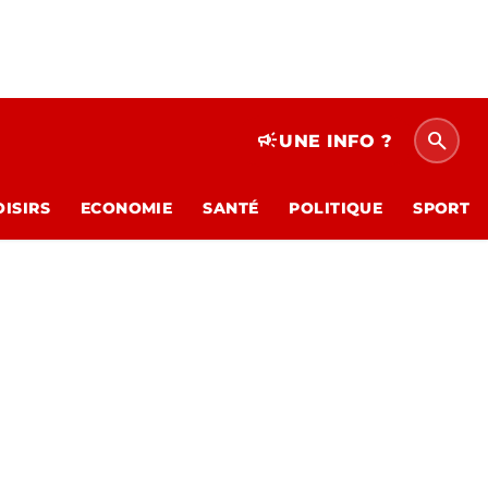
search
campaign
UNE INFO ?
OISIRS
ECONOMIE
SANTÉ
POLITIQUE
SPORT