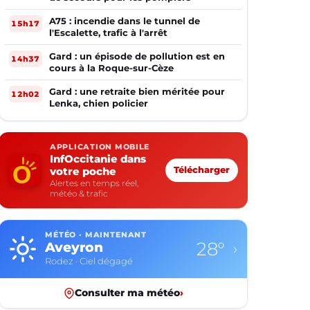
A75 : incendie dans le tunnel de
15h17
l'Escalette, trafic à l'arrêt
Gard : un épisode de pollution est en
14h37
cours à la Roque-sur-Cèze
Gard : une retraite bien méritée pour
12h02
Lenka, chien policier
APPLICATION MOBILE
InfOccitanie dans
votre poche
Télécharger
Alertes en temps réel,
météo & trafic
MÉTÉO · MAINTENANT
28°
Aveyron
›
Rodez · Ciel dégagé
Consulter ma météo
›