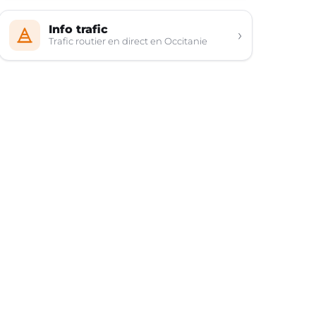
Info trafic
›
Trafic routier en direct en Occitanie