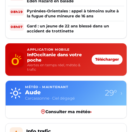
Eden Hazard en balade
Pyrénées-Orientales : appel à témoins suite à
08h19
la fugue d'une mineure de 16 ans
Gard : un jeune de 22 ans blessé dans un
08h07
accident de trottinette
APPLICATION MOBILE
InfOccitanie dans votre
poche
Télécharger
Alertes en temps réel, météo &
trafic
MÉTÉO · MAINTENANT
29°
Aude
›
Carcassonne · Ciel dégagé
Consulter ma météo
›
Info trafic