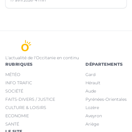
d’euros, qui a suscité de vifs débats.
17 avril 2026
4 min
L'actualité de l'Occitanie en continu
RUBRIQUES
DÉPARTEMENTS
MÉTÉO
Gard
INFO TRAFIC
Hérault
SOCIÉTÉ
Aude
FAITS-DIVERS / JUSTICE
Pyrénées-Orientales
CULTURE & LOISIRS
Lozère
ECONOMIE
Aveyron
SANTÉ
Ariège
LE SITE