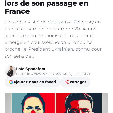
lors de son passage en
France
Lors de la visite de Volodymyr Zelensky en
France ce samedi 7 décembre 2024, une
anecdote pour le moins originale aurait
émergé en coulisses. Selon une source
proche, le Président Ukrainien, connu pour
son sens de…
Loïc Spadafora
Publié le 07/12/2024 à 17h55 · Mis à jour à 23h30
share
Ajoutez-nous en favori
Partager