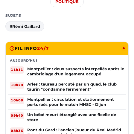
POLITIQUE
SUJETS
#Rémi Gaillard
FIL INFO
24/7
AUJOURD'HUI
Montpellier : deux suspects interpellés après le
11h11
cambriolage d'un logement occupé
Arles : taureau percuté par un quad, le club
10h28
taurin "condamne fermement"
Montpellier : circulation et stationnement
10h08
perturbés pour le match MHSC - Dijon
Un bébé meurt étranglé avec une ficelle de
09h40
store
Pont du Gard : l'ancien joueur du Real Madrid
08h36