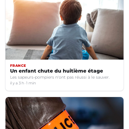
FRANCE
Un enfant chute du huitième étage
Les sapeurs-pompiers n'ont pas réussi à le sauver.
il y a 3 h
1 min