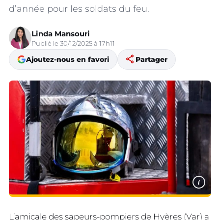
d’année pour les soldats du feu.
Linda Mansouri
Publié le 30/12/2025 à 17h11
share
Ajoutez-nous en favori
Partager
i
L’amicale des sapeurs-pompiers de Hyères (Var) a