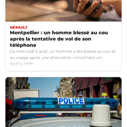
HÉRAULT
Montpellier : un homme blessé au cou
après la tentative de vol de son
téléphone
Ce mercredi 5 août, un homme a été blessé au cou et
au visage après une altercation concernant un
téléphone portable à Montpellier (Hérault).
il y a 1 j
1 min