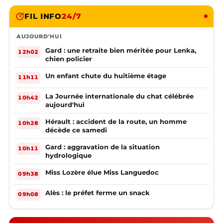
FIL INFO
24/7
AUJOURD'HUI
Gard : une retraite bien méritée pour Lenka,
12h02
chien policier
Un enfant chute du huitième étage
11h11
La Journée internationale du chat célébrée
10h42
aujourd'hui
Hérault : accident de la route, un homme
10h28
décède ce samedi
Gard : aggravation de la situation
10h11
hydrologique
Miss Lozère élue Miss Languedoc
09h38
Alès : le préfet ferme un snack
09h08