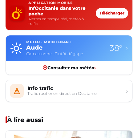
APPLICATION MOBILE
InfOccitanie dans votre
poche
Télécharger
Alertes en temps réel, météo &
trafic
MÉTÉO · MAINTENANT
38°
Aude
›
Carcassonne · Plutôt dégagé
Consulter ma météo
›
Info trafic
›
Trafic routier en direct en Occitanie
À lire aussi