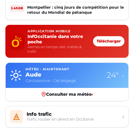
Montpellier : cinq jours de compétition pour le
14h08
retour du Mondial de pétanque
APPLICATION MOBILE
InfOccitanie dans votre
poche
Télécharger
Alertes en temps réel, météo &
trafic
MÉTÉO · MAINTENANT
24°
Aude
›
Carcassonne · Ciel dégagé
Consulter ma météo
›
Info trafic
›
Trafic routier en direct en Occitanie