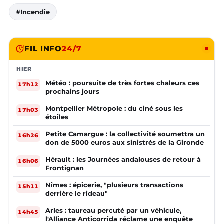
#Incendie
FIL INFO
24/7
HIER
Météo : poursuite de très fortes chaleurs ces
17h12
prochains jours
Montpellier Métropole : du ciné sous les
17h03
étoiles
Petite Camargue : la collectivité soumettra un
16h26
don de 5000 euros aux sinistrés de la Gironde
Hérault : les Journées andalouses de retour à
16h06
Frontignan
Nîmes : épicerie, "plusieurs transactions
15h11
derrière le rideau"
Arles : taureau percuté par un véhicule,
14h45
l'Alliance Anticorrida réclame une enquête