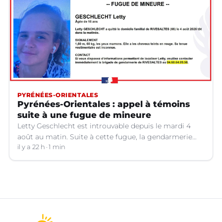
PYRÉNÉES-ORIENTALES
Pyrénées-Orientales : appel à témoins
suite à une fugue de mineure
Letty Geschlecht est introuvable depuis le mardi 4
août au matin. Suite à cette fugue, la gendarmerie
des Pyrénées-Orientales lance un appel à témoins.
il y a 22 h
1 min