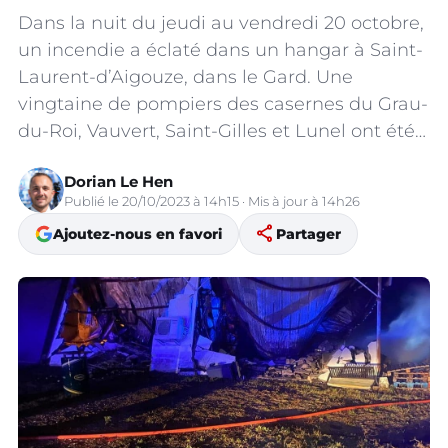
Dans la nuit du jeudi au vendredi 20 octobre,
un incendie a éclaté dans un hangar à Saint-
Laurent-d’Aigouze, dans le Gard. Une
vingtaine de pompiers des casernes du Grau-
du-Roi, Vauvert, Saint-Gilles et Lunel ont été…
Dorian Le Hen
Publié le 20/10/2023 à 14h15 · Mis à jour à 14h26
share
Ajoutez-nous en favori
Partager