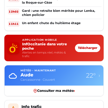
la Roque-sur-Cèze
Gard : une retraite bien méritée pour Lenka,
12h02
chien policier
Un enfant chute du huitième étage
11h11
APPLICATION MOBILE
InfOccitanie dans votre
poche
Télécharger
Alertes en temps réel, météo &
trafic
MÉTÉO · MAINTENANT
22°
Aude
›
Carcassonne · Couvert
Consulter ma météo
›
Info trafic