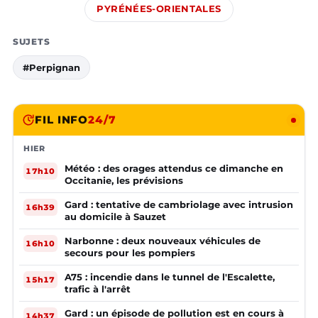
PYRÉNÉES-ORIENTALES
SUJETS
#Perpignan
FIL INFO
24/7
HIER
Météo : des orages attendus ce dimanche en
17h10
Occitanie, les prévisions
Gard : tentative de cambriolage avec intrusion
16h39
au domicile à Sauzet
Narbonne : deux nouveaux véhicules de
16h10
secours pour les pompiers
A75 : incendie dans le tunnel de l'Escalette,
15h17
trafic à l'arrêt
Gard : un épisode de pollution est en cours à
14h37