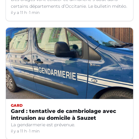
certains départements d’Occitanie. Le bulletin météo.
il y a 11 h
1 min
GARD
Gard : tentative de cambriolage avec
intrusion au domicile à Sauzet
La gendarmerie est prévenue.
il y a 11 h
1 min