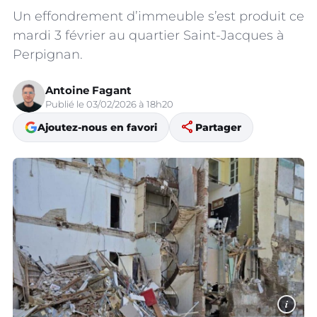
Un effondrement d’immeuble s’est produit ce
mardi 3 février au quartier Saint-Jacques à
Perpignan.
Antoine Fagant
Publié le 03/02/2026 à 18h20
share
Ajoutez-nous en favori
Partager
i