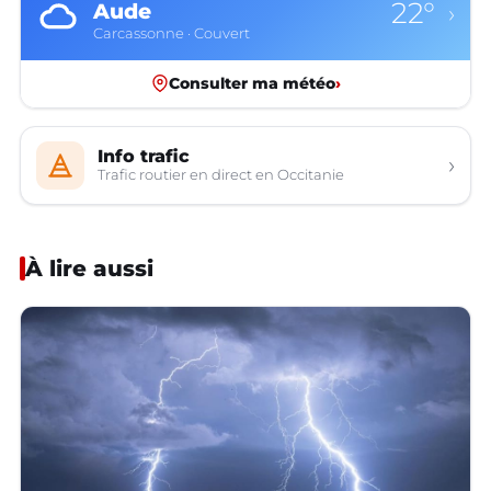
22°
Aude
›
Carcassonne · Couvert
Consulter ma météo
›
Info trafic
›
Trafic routier en direct en Occitanie
À lire aussi