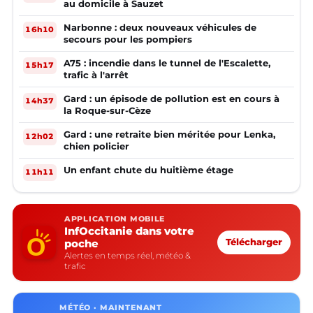
au domicile à Sauzet
Narbonne : deux nouveaux véhicules de
16h10
secours pour les pompiers
A75 : incendie dans le tunnel de l'Escalette,
15h17
trafic à l'arrêt
Gard : un épisode de pollution est en cours à
14h37
la Roque-sur-Cèze
Gard : une retraite bien méritée pour Lenka,
12h02
chien policier
Un enfant chute du huitième étage
11h11
APPLICATION MOBILE
InfOccitanie dans votre
poche
Télécharger
Alertes en temps réel, météo &
trafic
MÉTÉO · MAINTENANT