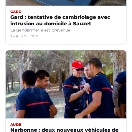
GARD
Gard : tentative de cambriolage avec
intrusion au domicile à Sauzet
La gendarmerie est prévenue.
il y a 13 h
1 min
AUDE
Narbonne : deux nouveaux véhicules de