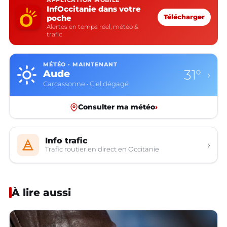
APPLICATION MOBILE
InfOccitanie dans votre
poche
Télécharger
Alertes en temps réel, météo &
trafic
MÉTÉO · MAINTENANT
31°
Aude
›
Carcassonne · Ciel dégagé
Consulter ma météo
›
Info trafic
›
Trafic routier en direct en Occitanie
À lire aussi