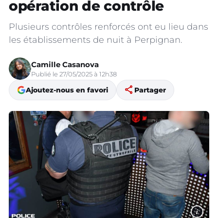
opération de contrôle
Plusieurs contrôles renforcés ont eu lieu dans
les établissements de nuit à Perpignan.
Camille Casanova
Publié le 27/05/2025 à 12h38
share
Ajoutez-nous en favori
Partager
i