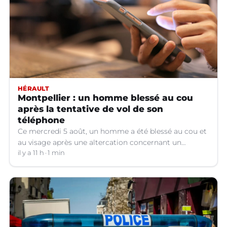
HÉRAULT
Montpellier : un homme blessé au cou
après la tentative de vol de son
téléphone
Ce mercredi 5 août, un homme a été blessé au cou et
au visage après une altercation concernant un
téléphone portable à Montpellier (Hérault).
il y a 11 h
1 min