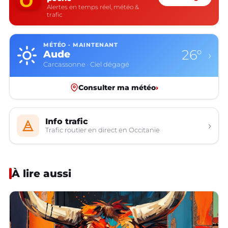
Alertes en temps réel, météo &
trafic
MÉTÉO · MAINTENANT
26°
Aude
›
Carcassonne · Ciel dégagé
Consulter ma météo
›
Info trafic
›
Trafic routier en direct en Occitanie
À lire aussi