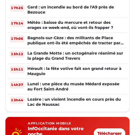
Gard : un incendie au bord de l'A9 près de
17h25
Bezouce
Météo : baisse du mercure et retour des
17h14
orages ce week-end, où vont-ils frapper ?
Bagnols-sur-Cèze : des militants de Place
17h06
publique ont-ils été empêchés de tracter par
la mairie ?
La Grande Motte : un octogénaire réanimé sur
15h12
la plage du Grand Travers
Hérault : la fête votive fait son grand retour à
15h11
Mauguio
Lunel : une pièce du musée Médard exposée
14h37
au Fort Saint-André
Lozère : un violent incendie en cours près du
13h44
Lac de Naussac
APPLICATION MOBILE
InfOccitanie dans votre
poche
Télécharger