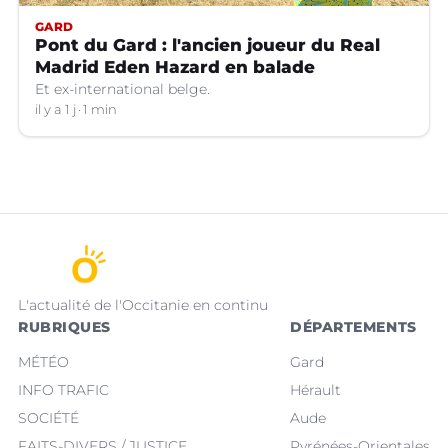
GARD
Pont du Gard : l'ancien joueur du Real
Madrid Eden Hazard en balade
Et ex-international belge.
il y a 1 j
1 min
L'actualité de l'Occitanie en continu
RUBRIQUES
DÉPARTEMENTS
MÉTÉO
Gard
INFO TRAFIC
Hérault
SOCIÉTÉ
Aude
FAITS-DIVERS / JUSTICE
Pyrénées-Orientales