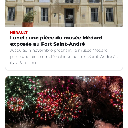
HÉRAULT
Lunel : une pièce du musée Médard
exposée au Fort Saint-André
Jusqu'au 4 novembre prochain, le musée Médard
prête une pièce emblématique au Fort Saint-André à
Villeneuve-lez-Avignon (Gard).
il y a 10 h
1 min