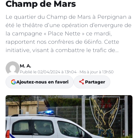
Champ de Mars
Le quartier du Champ de Mars à Perpignan a
été le théâtre d’une opération d’envergure de
la campagne « Place Nette » ce mardi,
rapportent nos confrères de 66info. Cette
initiative, visant à combattre le trafic de…
M. A.
Publié le 02/04/2024 à 13h04 · Mis à jour à 13h50
share
Ajoutez-nous en favori
Partager