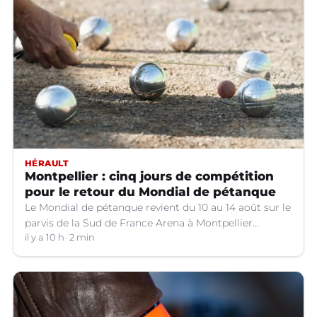
HÉRAULT
Montpellier : cinq jours de compétition
pour le retour du Mondial de pétanque
Le Mondial de pétanque revient du 10 au 14 août sur le
parvis de la Sud de France Arena à Montpellier
(Hérault).
il y a 10 h
2 min