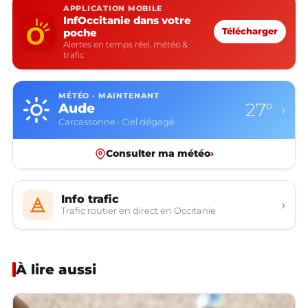
APPLICATION MOBILE
InfOccitanie dans votre
poche
Télécharger
Alertes en temps réel, météo &
trafic
MÉTÉO · MAINTENANT
27°
Aude
›
Carcassonne · Ciel dégagé
Consulter ma météo
›
Info trafic
›
Trafic routier en direct en Occitanie
À lire aussi