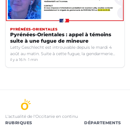
PYRÉNÉES-ORIENTALES
Pyrénées-Orientales : appel à témoins
suite à une fugue de mineure
Letty Geschlecht est introuvable depuis le mardi 4
août au matin. Suite à cette fugue, la gendarmerie
des Pyrénées-Orientales lance un appel à témoins.
il y a 16 h
1 min
L'actualité de l'Occitanie en continu
RUBRIQUES
DÉPARTEMENTS