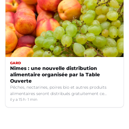
GARD
Nîmes : une nouvelle distribution
alimentaire organisée par la Table
Ouverte
Pêches, nectarines, poires bio et autres produits
alimentaires seront distribués gratuitement ce
vendredi 7 août par les bénévoles de la Table Ouverte
il y a 15 h
1 min
à Nîmes (Gard).