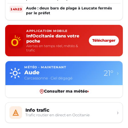
Aude : deux bars de plage à Leucate fermés
14h23
par le préfet
APPLICATION MOBILE
InfOccitanie dans votre
poche
Télécharger
Alertes en temps réel, météo &
trafic
MÉTÉO · MAINTENANT
21°
Aude
›
Carcassonne · Ciel dégagé
Consulter ma météo
›
Info trafic
›
Trafic routier en direct en Occitanie