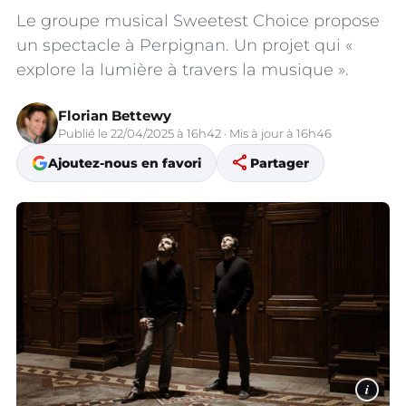
Le groupe musical Sweetest Choice propose
un spectacle à Perpignan. Un projet qui «
explore la lumière à travers la musique ».
Florian Bettewy
Publié le 22/04/2025 à 16h42 · Mis à jour à 16h46
share
Ajoutez-nous en favori
Partager
i