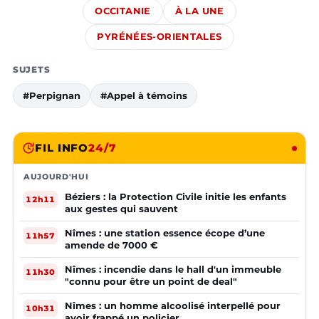
OCCITANIE
À LA UNE
PYRÉNÉES-ORIENTALES
SUJETS
#Perpignan
#Appel à témoins
FIL INFO
24/7
AUJOURD'HUI
Béziers : la Protection Civile initie les enfants
12h11
aux gestes qui sauvent
Nîmes : une station essence écope d’une
11h57
amende de 7000 €
Nîmes : incendie dans le hall d'un immeuble
11h30
"connu pour être un point de deal"
Nîmes : un homme alcoolisé interpellé pour
10h31
avoir frappé un policier