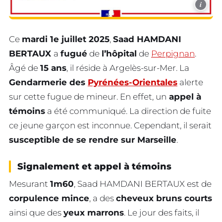
i
Ce
mardi 1e juillet 2025
,
Saad HAMDANI
BERTAUX
a
fugué
de
l’hôpital
de
Perpignan
.
Âgé de
15 ans
, il réside à Argelès-sur-Mer. La
Gendarmerie des
Pyrénées-Orientales
alerte
sur cette fugue de mineur. En effet, un
appel à
témoins
a été communiqué. La direction de fuite
ce jeune garçon est inconnue. Cependant, il serait
susceptible de se rendre sur Marseille
.
Signalement et appel à témoins
Mesurant
1m60
, Saad HAMDANI BERTAUX est de
corpulence mince
, a des
cheveux bruns courts
ainsi que des
yeux marrons
. Le jour des faits, il