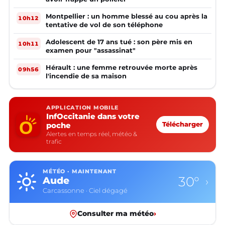
Montpellier : un homme blessé au cou après la
10h12
tentative de vol de son téléphone
Adolescent de 17 ans tué : son père mis en
10h11
examen pour "assassinat"
Hérault : une femme retrouvée morte après
09h56
l'incendie de sa maison
APPLICATION MOBILE
InfOccitanie dans votre
poche
Télécharger
Alertes en temps réel, météo &
trafic
MÉTÉO · MAINTENANT
30°
Aude
›
Carcassonne · Ciel dégagé
Consulter ma météo
›