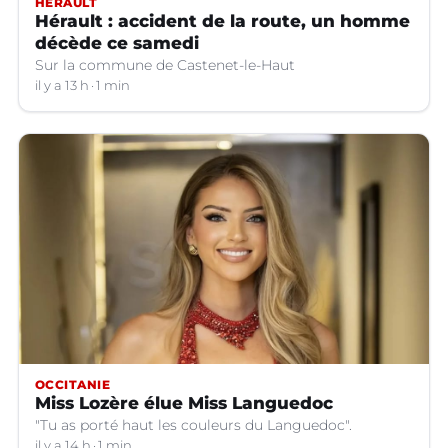
HÉRAULT
Hérault : accident de la route, un homme
décède ce samedi
Sur la commune de Castenet-le-Haut
il y a 13 h
1 min
OCCITANIE
Miss Lozère élue Miss Languedoc
"Tu as porté haut les couleurs du Languedoc".
il y a 14 h
1 min