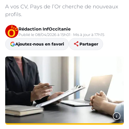
A vos CV, Pays de l’Or cherche de nouveaux
profils.
Rédaction InfOccitanie
Publié le 08/04/2026 à 15h01 · Mis à jour à 17h15
share
Ajoutez-nous en favori
Partager
i