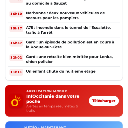
au domicile à Sauzet
Narbonne : deux nouveaux véhicules de
16h10
secours pour les pompiers
A75 : incendie dans le tunnel de l'Escalette,
15h17
trafic à l'arrêt
Gard : un épisode de pollution est en cours à
14h37
la Roque-sur-Cèze
Gard : une retraite bien méritée pour Lenka,
12h02
chien policier
Un enfant chute du huitième étage
11h11
APPLICATION MOBILE
InfOccitanie dans votre
poche
Télécharger
Alertes en temps réel, météo &
trafic
MÉTÉO · MAINTENANT