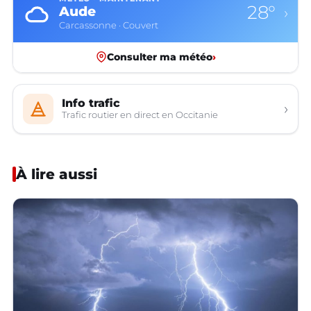
28°
Aude
›
Carcassonne · Couvert
Consulter ma météo
›
Info trafic
›
Trafic routier en direct en Occitanie
À lire aussi