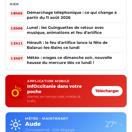
HIER
Démarchage téléphonique : ce qui change à
18h05
partir du 11 août 2026
Lunel : les Guinguettes de retour avec
15h06
musique, animations et feu d'artifice
Hérault : le feu d'artifice lance la fête de
12h11
Balaruc-les-Bains ce lundi
Météo : orages ce dimanche soir, nouvelle
12h07
hausse du mercure dès ce lundi !
APPLICATION MOBILE
InfOccitanie dans votre
poche
Télécharger
Alertes en temps réel, météo &
trafic
MÉTÉO · MAINTENANT
27°
Aude
›
Carcassonne · Ciel dégagé