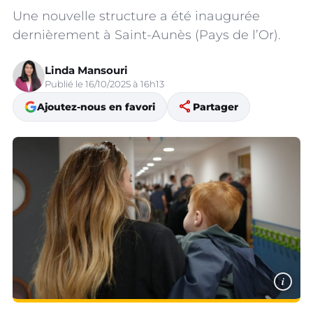
Une nouvelle structure a été inaugurée
dernièrement à Saint-Aunès (Pays de l’Or).
Linda Mansouri
Publié le 16/10/2025 à 16h13
share
Ajoutez-nous en favori
Partager
i