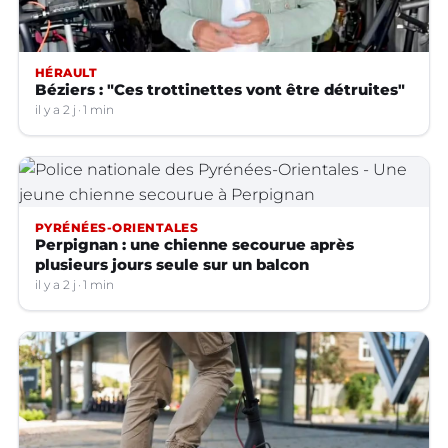
HÉRAULT
Béziers : "Ces trottinettes vont être détruites"
il y a 2 j
1 min
PYRÉNÉES-ORIENTALES
Perpignan : une chienne secourue après
plusieurs jours seule sur un balcon
il y a 2 j
1 min