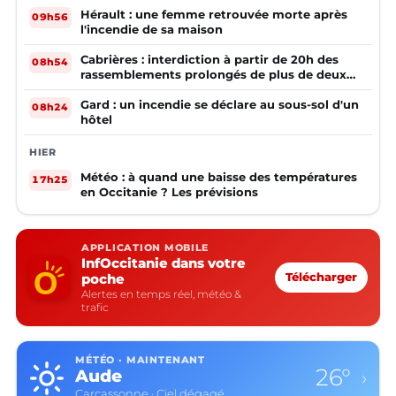
Hérault : une femme retrouvée morte après
09h56
l'incendie de sa maison
Cabrières : interdiction à partir de 20h des
08h54
rassemblements prolongés de plus de deux
mineurs non accompagnés d'un adulte
Gard : un incendie se déclare au sous-sol d'un
08h24
hôtel
HIER
Météo : à quand une baisse des températures
17h25
en Occitanie ? Les prévisions
APPLICATION MOBILE
InfOccitanie dans votre
poche
Télécharger
Alertes en temps réel, météo &
trafic
MÉTÉO · MAINTENANT
26°
Aude
›
Carcassonne · Ciel dégagé