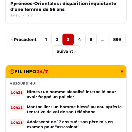
Pyrénées-Orientales : disparition inquiétante
d'une femme de 56 ans
il y a 3 j
1 min
‹ Précédent
1
2
3
4
5
…
899
Suivant ›
FIL INFO
24/7
AUJOURD'HUI
Nîmes : un homme alcoolisé interpellé pour
10h31
avoir frappé un policier
Montpellier : un homme blessé au cou après la
10h12
tentative de vol de son téléphone
Adolescent de 17 ans tué : son père mis en
10h11
examen pour "assassinat"