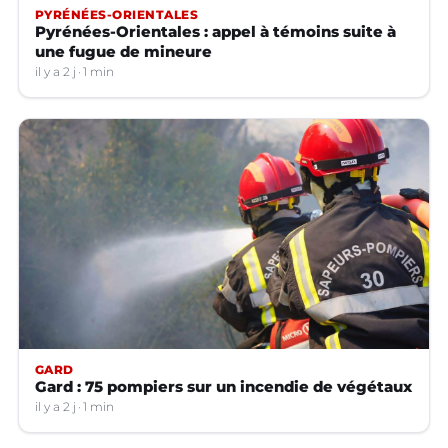
PYRÉNÉES-ORIENTALES
Pyrénées-Orientales : appel à témoins suite à
une fugue de mineure
il y a 2 j
1 min
GARD
Gard : 75 pompiers sur un incendie de végétaux
il y a 2 j
1 min