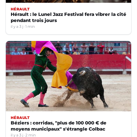
HÉRAULT
Hérault : le Lunel Jazz Festival fera vibrer la cité
pendant trois jours
il y a 3 j
1 min
HÉRAULT
Béziers : corridas, "plus de 100 000 € de
moyens municipaux" s'étrangle Colbac
il y a 3 j
2 min