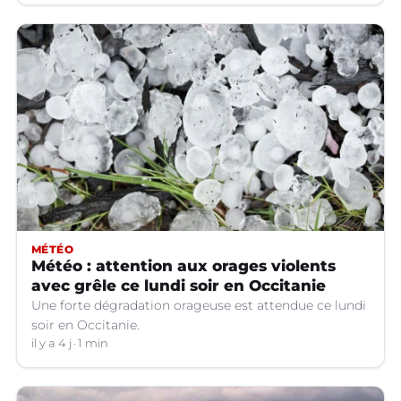
MÉTÉO
Météo : attention aux orages violents
avec grêle ce lundi soir en Occitanie
Une forte dégradation orageuse est attendue ce lundi
soir en Occitanie.
il y a 4 j
1 min