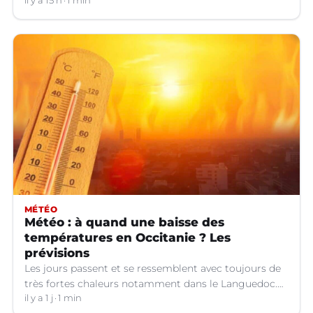
d'orages dans certains départements.
il y a 15 h
1 min
MÉTÉO
Météo : à quand une baisse des
températures en Occitanie ? Les
prévisions
Les jours passent et se ressemblent avec toujours de
très fortes chaleurs notamment dans le Languedoc.
Jusqu’à quand ?
il y a 1 j
1 min