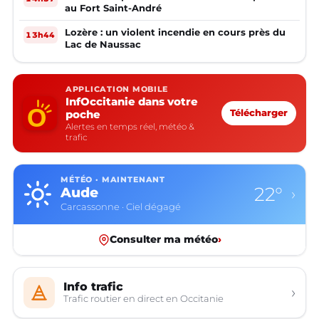
au Fort Saint-André
Lozère : un violent incendie en cours près du
13h44
Lac de Naussac
APPLICATION MOBILE
InfOccitanie dans votre
poche
Télécharger
Alertes en temps réel, météo &
trafic
MÉTÉO · MAINTENANT
22°
Aude
›
Carcassonne · Ciel dégagé
Consulter ma météo
›
Info trafic
›
Trafic routier en direct en Occitanie