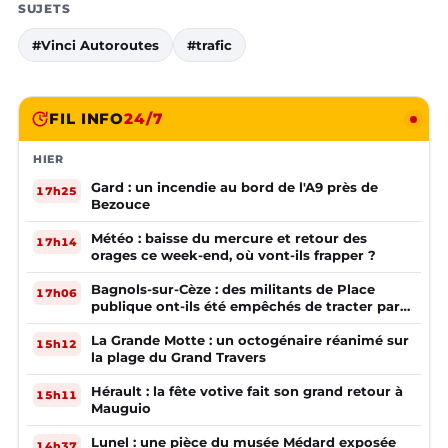
SUJETS
#Vinci Autoroutes
#trafic
FIL INFO
24/7
HIER
Gard : un incendie au bord de l'A9 près de
17h25
Bezouce
Météo : baisse du mercure et retour des
17h14
orages ce week-end, où vont-ils frapper ?
Bagnols-sur-Cèze : des militants de Place
17h06
publique ont-ils été empêchés de tracter par
la mairie ?
La Grande Motte : un octogénaire réanimé sur
15h12
la plage du Grand Travers
Hérault : la fête votive fait son grand retour à
15h11
Mauguio
Lunel : une pièce du musée Médard exposée
14h37