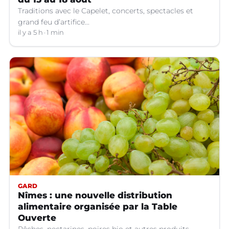
Traditions avec le Capelet, concerts, spectacles et
grand feu d’artifice...
il y a 5 h
1 min
GARD
Nîmes : une nouvelle distribution
alimentaire organisée par la Table
Ouverte
Pêches, nectarines, poires bio et autres produits