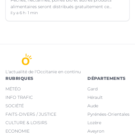
alimentaires seront distribués gratuitement ce
vendredi 7 août par les bénévoles de la Table Ouverte
il y a 6 h
1 min
à Nîmes (Gard).
L'actualité de l'Occitanie en continu
RUBRIQUES
DÉPARTEMENTS
MÉTÉO
Gard
INFO TRAFIC
Hérault
SOCIÉTÉ
Aude
FAITS-DIVERS / JUSTICE
Pyrénées-Orientales
CULTURE & LOISIRS
Lozère
ECONOMIE
Aveyron