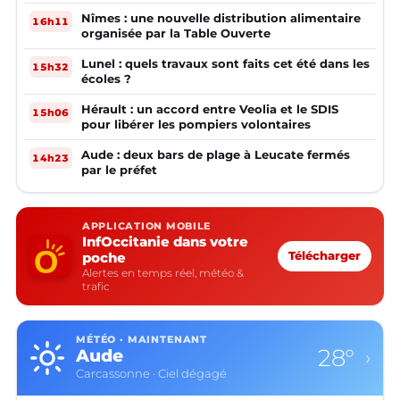
Nîmes : une nouvelle distribution alimentaire
16h11
organisée par la Table Ouverte
Lunel : quels travaux sont faits cet été dans les
15h32
écoles ?
Hérault : un accord entre Veolia et le SDIS
15h06
pour libérer les pompiers volontaires
Aude : deux bars de plage à Leucate fermés
14h23
par le préfet
APPLICATION MOBILE
InfOccitanie dans votre
poche
Télécharger
Alertes en temps réel, météo &
trafic
MÉTÉO · MAINTENANT
23°
Aveyron
›
Rodez · Plutôt dégagé