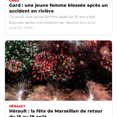
GARD
Gard : une jeune femme blessée après un
accident en rivière
Ce jeudi, une jeune femme âgée de 18 ans a été
évacuée après une luxation de l'épaule lors d'un
plongeon dans une rivière à Saint-André-de-
il y a 5 h
1 min
Valborgne (Gard).
HÉRAULT
Hérault : la fête de Marseillan de retour
du 15 au 18 août