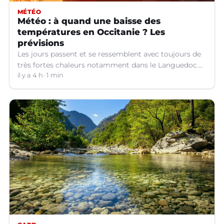
MÉTÉO
Météo : à quand une baisse des
températures en Occitanie ? Les
prévisions
Les jours passent et se ressemblent avec toujours de
très fortes chaleurs notamment dans le Languedoc.
Jusqu’à quand ?
il y a 4 h
1 min