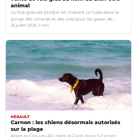
animal
Le foie gras est produit en insérant un tube dans la
gorge des canards et des oies pour les gaver de
grandes quantités de nourriture, ce qui provoque une
25 juillet 2026
1 min
hypertrophie rapide du foie, organe dont on tire le
produit.
HÉRAULT
Carnon : les chiens désormais autorisés
sur la plage
Après le Grau-du-Roi dans le Gard, place à Carnon