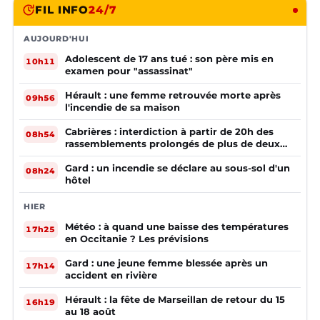
FIL INFO
24/7
AUJOURD'HUI
Adolescent de 17 ans tué : son père mis en
10h11
examen pour "assassinat"
Hérault : une femme retrouvée morte après
09h56
l'incendie de sa maison
Cabrières : interdiction à partir de 20h des
08h54
rassemblements prolongés de plus de deux
mineurs non accompagnés d'un adulte
Gard : un incendie se déclare au sous-sol d'un
08h24
hôtel
HIER
Météo : à quand une baisse des températures
17h25
en Occitanie ? Les prévisions
Gard : une jeune femme blessée après un
17h14
accident en rivière
Hérault : la fête de Marseillan de retour du 15
16h19
au 18 août