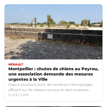
HÉRAULT
Montpellier : chutes de chiens au Peyrou,
une association demande des mesures
urgentes à la Ville
Depuis plusieurs jours, de nombreux témoignages
affluent sur les réseaux sociaux et dans la presse
relatant des chutes de chiens depuis la terrasse basse
il y a 5 j
2 min
du Peyrou à Montpellier. Une association interpelle la
Ville pour demander des mesures urgentes