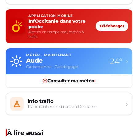
APPLICATION MOBILE
InfOccitanie dans votre
poche
Télécharger
Alertes en temps réel, météo &
trafic
MÉTÉO · MAINTENANT
24°
Aude
›
Carcassonne · Ciel dégagé
Consulter ma météo
›
Info trafic
›
Trafic routier en direct en Occitanie
À lire aussi