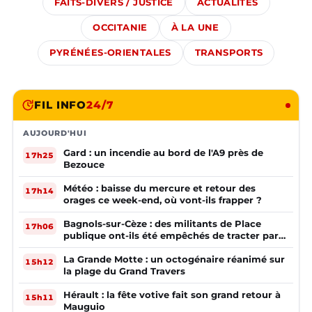
FAITS-DIVERS / JUSTICE
ACTUALITÉS
OCCITANIE
À LA UNE
PYRÉNÉES-ORIENTALES
TRANSPORTS
FIL INFO
24/7
AUJOURD'HUI
Gard : un incendie au bord de l'A9 près de
17h25
Bezouce
Météo : baisse du mercure et retour des
17h14
orages ce week-end, où vont-ils frapper ?
Bagnols-sur-Cèze : des militants de Place
17h06
publique ont-ils été empêchés de tracter par
la mairie ?
La Grande Motte : un octogénaire réanimé sur
15h12
la plage du Grand Travers
Hérault : la fête votive fait son grand retour à
15h11
Mauguio