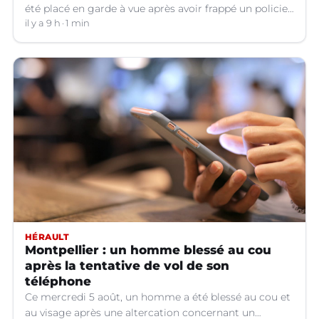
été placé en garde à vue après avoir frappé un policier
hors service à Nîmes (Gard).
il y a 9 h
1 min
HÉRAULT
Montpellier : un homme blessé au cou
après la tentative de vol de son
téléphone
Ce mercredi 5 août, un homme a été blessé au cou et
au visage après une altercation concernant un