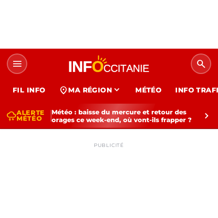
menu
search
expand_more
location_on
FIL INFO
MA RÉGION
MÉTÉO
INFO TRAF
Météo : baisse du mercure et retour des
ALERTE
thunderstorm
chevron_right
MÉTÉO
orages ce week-end, où vont-ils frapper ?
PUBLICITÉ