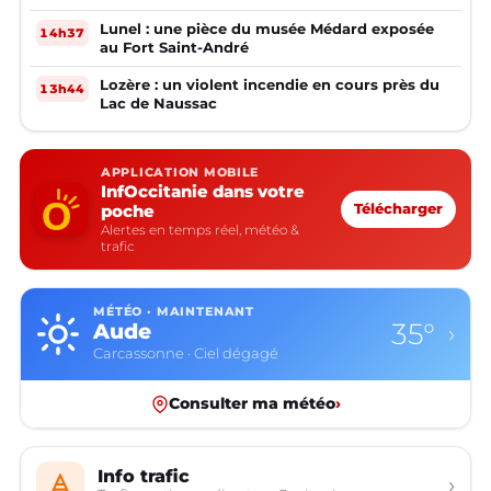
Lunel : une pièce du musée Médard exposée
14h37
au Fort Saint-André
Lozère : un violent incendie en cours près du
13h44
Lac de Naussac
APPLICATION MOBILE
InfOccitanie dans votre
poche
Télécharger
Alertes en temps réel, météo &
trafic
MÉTÉO · MAINTENANT
35°
Aude
›
Carcassonne · Ciel dégagé
Consulter ma météo
›
Info trafic
›